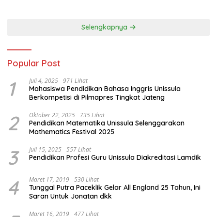
Selengkapnya
Popular Post
1
Juli 4, 2025
971 Lihat
Mahasiswa Pendidikan Bahasa Inggris Unissula
Berkompetisi di Pilmapres Tingkat Jateng
2
Oktober 22, 2025
735 Lihat
Pendidikan Matematika Unissula Selenggarakan
Mathematics Festival 2025
3
Juli 15, 2025
557 Lihat
Pendidikan Profesi Guru Unissula Diakreditasi Lamdik
4
Maret 17, 2019
530 Lihat
Tunggal Putra Paceklik Gelar All England 25 Tahun, Ini
Saran Untuk Jonatan dkk
Maret 16, 2019
477 Lihat