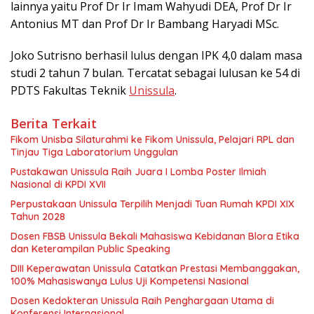
lainnya yaitu Prof Dr Ir Imam Wahyudi DEA, Prof Dr Ir
Antonius MT dan Prof Dr Ir Bambang Haryadi MSc.
Joko Sutrisno berhasil lulus dengan IPK 4,0 dalam masa
studi 2 tahun 7 bulan. Tercatat sebagai lulusan ke 54 di
PDTS Fakultas Teknik
Unissula
.
Berita Terkait
Fikom Unisba Silaturahmi ke Fikom Unissula, Pelajari RPL dan
Tinjau Tiga Laboratorium Unggulan
Pustakawan Unissula Raih Juara I Lomba Poster Ilmiah
Nasional di KPDI XVII
Perpustakaan Unissula Terpilih Menjadi Tuan Rumah KPDI XIX
Tahun 2028
Dosen FBSB Unissula Bekali Mahasiswa Kebidanan Blora Etika
dan Keterampilan Public Speaking
DIII Keperawatan Unissula Catatkan Prestasi Membanggakan,
100% Mahasiswanya Lulus Uji Kompetensi Nasional
Dosen Kedokteran Unissula Raih Penghargaan Utama di
Konferensi Internasional