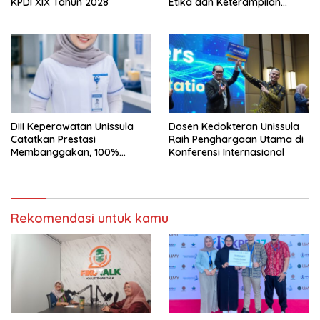
KPDI XIX Tahun 2028
Etika dan Keterampilan
Public Speaking
DIII Keperawatan Unissula
Dosen Kedokteran Unissula
Catatkan Prestasi
Raih Penghargaan Utama di
Membanggakan, 100%
Konferensi Internasional
Mahasiswanya Lulus Uji
Kompetensi Nasional
Rekomendasi untuk kamu