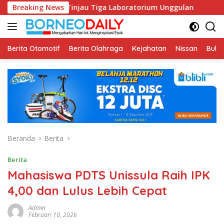
Langsung
 Tinjau Tiga Laboratorium Unggulan
Breaking News
Pustakawan Unissul
ke
konten
Berita Otomotif
Berita Olahraga
Kejahatan
Nissan
Bulut
Beranda
Berita
Berita
Mahasiswa PDTS Unissula Raih IPK
4,00 dan Lulus Lebih Cepat
Admin
Februari 10, 2026