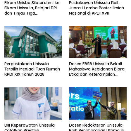
Fikom Unisba Silaturahmi ke
Pustakawan Unissula Raih
Fikom Unissula, Pelajari RPL
Juara I Lomba Poster Ilmiah
dan Tinjau Tiga
Nasional di KPDI XVII
Laboratorium Unggulan
Perpustakaan Unissula
Dosen FBSB Unissula Bekali
Terpilih Menjadi Tuan Rumah
Mahasiswa Kebidanan Blora
KPDI XIX Tahun 2028
Etika dan Keterampilan
Public Speaking
DIII Keperawatan Unissula
Dosen Kedokteran Unissula
Catatkan Prestasi
Raih Penghargaan Utama di