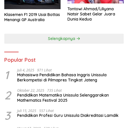
Tontowi Ahmad/Liliyana
Natsir Sabet Gelar Juara
Klasemen F1 2019 Usai Bottas
Dunia Kedua
Menangi GP Australia
Selengkapnya
Popular Post
1
Juli 4, 2025
971 Lihat
Mahasiswa Pendidikan Bahasa Inggris Unissula
Berkompetisi di Pilmapres Tingkat Jateng
2
Oktober 22, 2025
735 Lihat
Pendidikan Matematika Unissula Selenggarakan
Mathematics Festival 2025
3
Juli 15, 2025
557 Lihat
Pendidikan Profesi Guru Unissula Diakreditasi Lamdik