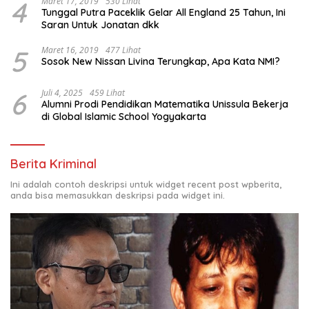
4
Maret 17, 2019
530 Lihat
Tunggal Putra Paceklik Gelar All England 25 Tahun, Ini
Saran Untuk Jonatan dkk
5
Maret 16, 2019
477 Lihat
Sosok New Nissan Livina Terungkap, Apa Kata NMI?
6
Juli 4, 2025
459 Lihat
Alumni Prodi Pendidikan Matematika Unissula Bekerja
di Global Islamic School Yogyakarta
Berita Kriminal
Ini adalah contoh deskripsi untuk widget recent post wpberita,
anda bisa memasukkan deskripsi pada widget ini.