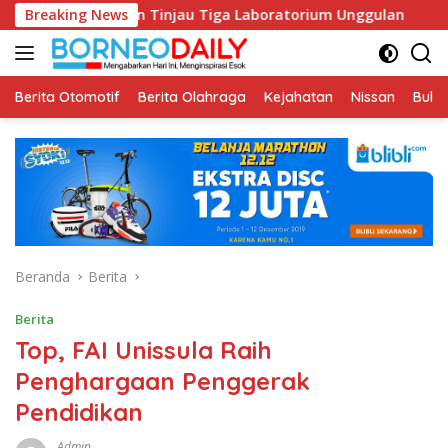
Langsung
L dan Tinjau Tiga Laboratorium Unggulan
Breaking News
Pustakawan Uni
ke
konten
Berita Otomotif
Berita Olahraga
Kejahatan
Nissan
Bulut
Beranda
Berita
Berita
Top, FAI Unissula Raih
Penghargaan Penggerak
Pendidikan
Admin