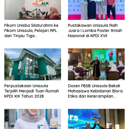
Fikom Unisba Silaturahmi ke
Pustakawan Unissula Raih
Fikom Unissula, Pelajari RPL
Juara I Lomba Poster Ilmiah
dan Tinjau Tiga
Nasional di KPDI XVII
Laboratorium Unggulan
Perpustakaan Unissula
Dosen FBSB Unissula Bekali
Terpilih Menjadi Tuan Rumah
Mahasiswa Kebidanan Blora
KPDI XIX Tahun 2028
Etika dan Keterampilan
Public Speaking