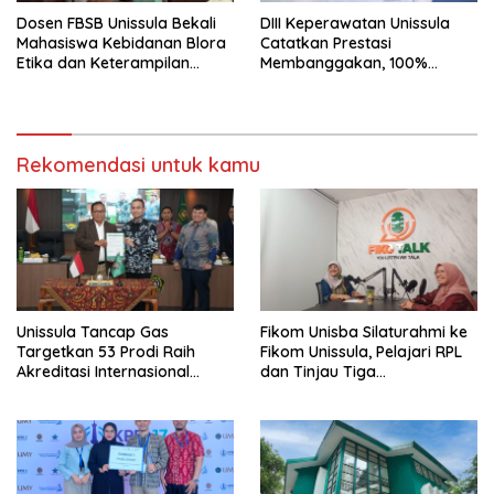
Dosen FBSB Unissula Bekali
DIII Keperawatan Unissula
Mahasiswa Kebidanan Blora
Catatkan Prestasi
Etika dan Keterampilan
Membanggakan, 100%
Public Speaking
Mahasiswanya Lulus Uji
Kompetensi Nasional
Rekomendasi untuk kamu
Unissula Tancap Gas
Fikom Unisba Silaturahmi ke
Targetkan 53 Prodi Raih
Fikom Unissula, Pelajari RPL
Akreditasi Internasional
dan Tinjau Tiga
ACQUIN Lewat Jalur Fast
Laboratorium Unggulan
Track