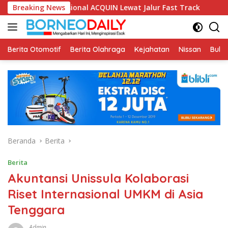
Langsung
nasional ACQUIN Lewat Jalur Fast Track
Breaking News
Fikom Unisba Si
ke
konten
Berita Otomotif
Berita Olahraga
Kejahatan
Nissan
Bulut
Beranda
Berita
Berita
Akuntansi Unissula Kolaborasi
Riset Internasional UMKM di Asia
Tenggara
Admin