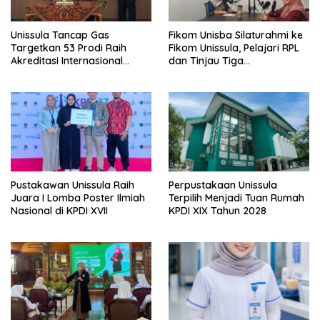
Unissula Tancap Gas
Fikom Unisba Silaturahmi ke
Targetkan 53 Prodi Raih
Fikom Unissula, Pelajari RPL
Akreditasi Internasional
dan Tinjau Tiga
ACQUIN Lewat Jalur Fast
Laboratorium Unggulan
Track
Pustakawan Unissula Raih
Perpustakaan Unissula
Juara I Lomba Poster Ilmiah
Terpilih Menjadi Tuan Rumah
Nasional di KPDI XVII
KPDI XIX Tahun 2028