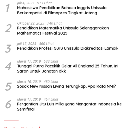
1
Juli 4, 2025
973 Lihat
Mahasiswa Pendidikan Bahasa Inggris Unissula
Berkompetisi di Pilmapres Tingkat Jateng
2
Oktober 22, 2025
740 Lihat
Pendidikan Matematika Unissula Selenggarakan
Mathematics Festival 2025
3
Juli 15, 2025
560 Lihat
Pendidikan Profesi Guru Unissula Diakreditasi Lamdik
4
Maret 17, 2019
533 Lihat
Tunggal Putra Paceklik Gelar All England 25 Tahun, Ini
Saran Untuk Jonatan dkk
5
Maret 16, 2019
480 Lihat
Sosok New Nissan Livina Terungkap, Apa Kata NMI?
6
Maret 17, 2019
464 Lihat
Pergantian Jitu Luis Milla yang Mengantar Indonesia ke
Semifinal