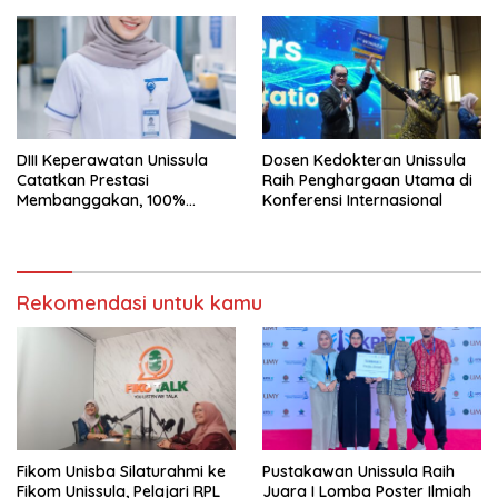
DIII Keperawatan Unissula
Dosen Kedokteran Unissula
Catatkan Prestasi
Raih Penghargaan Utama di
Membanggakan, 100%
Konferensi Internasional
Mahasiswanya Lulus Uji
Kompetensi Nasional
Rekomendasi untuk kamu
Fikom Unisba Silaturahmi ke
Pustakawan Unissula Raih
Fikom Unissula, Pelajari RPL
Juara I Lomba Poster Ilmiah