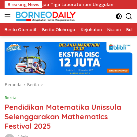
Langsung
 Tinjau Tiga Laboratorium Unggulan
Breaking News
Pustakawan Unissula
ke
konten
Berita Otomotif
Berita Olahraga
Kejahatan
Nissan
Bulut
Beranda
Berita
Berita
Pendidikan Matematika Unissula
Selenggarakan Mathematics
Festival 2025
Admin