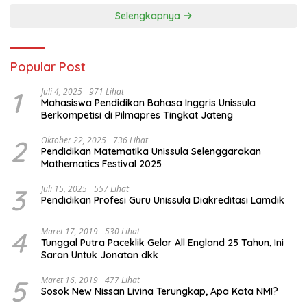
Selengkapnya
Popular Post
1
Juli 4, 2025
971 Lihat
Mahasiswa Pendidikan Bahasa Inggris Unissula
Berkompetisi di Pilmapres Tingkat Jateng
2
Oktober 22, 2025
736 Lihat
Pendidikan Matematika Unissula Selenggarakan
Mathematics Festival 2025
3
Juli 15, 2025
557 Lihat
Pendidikan Profesi Guru Unissula Diakreditasi Lamdik
4
Maret 17, 2019
530 Lihat
Tunggal Putra Paceklik Gelar All England 25 Tahun, Ini
Saran Untuk Jonatan dkk
5
Maret 16, 2019
477 Lihat
Sosok New Nissan Livina Terungkap, Apa Kata NMI?