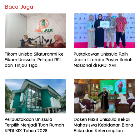
Baca Juga
Fikom Unisba Silaturahmi ke
Pustakawan Unissula Raih
Fikom Unissula, Pelajari RPL
Juara I Lomba Poster Ilmiah
dan Tinjau Tiga
Nasional di KPDI XVII
Laboratorium Unggulan
Perpustakaan Unissula
Dosen FBSB Unissula Bekali
Terpilih Menjadi Tuan Rumah
Mahasiswa Kebidanan Blora
KPDI XIX Tahun 2028
Etika dan Keterampilan
Public Speaking