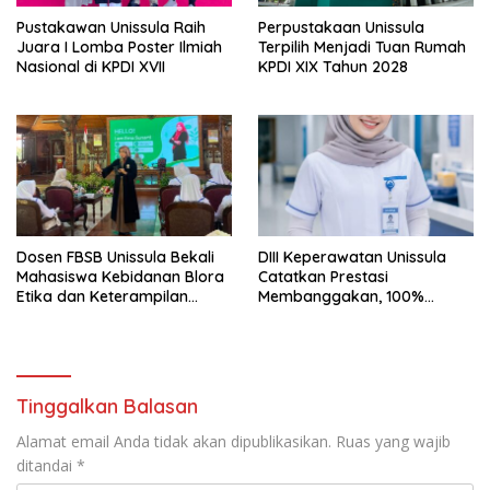
Pustakawan Unissula Raih
Perpustakaan Unissula
Juara I Lomba Poster Ilmiah
Terpilih Menjadi Tuan Rumah
Nasional di KPDI XVII
KPDI XIX Tahun 2028
Dosen FBSB Unissula Bekali
DIII Keperawatan Unissula
Mahasiswa Kebidanan Blora
Catatkan Prestasi
Etika dan Keterampilan
Membanggakan, 100%
Public Speaking
Mahasiswanya Lulus Uji
Kompetensi Nasional
Tinggalkan Balasan
Alamat email Anda tidak akan dipublikasikan.
Ruas yang wajib
ditandai
*