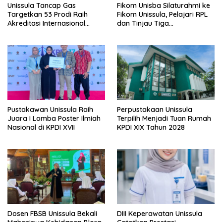
Unissula Tancap Gas
Fikom Unisba Silaturahmi ke
Targetkan 53 Prodi Raih
Fikom Unissula, Pelajari RPL
Akreditasi Internasional
dan Tinjau Tiga
ACQUIN Lewat Jalur Fast
Laboratorium Unggulan
Track
Pustakawan Unissula Raih
Perpustakaan Unissula
Juara I Lomba Poster Ilmiah
Terpilih Menjadi Tuan Rumah
Nasional di KPDI XVII
KPDI XIX Tahun 2028
Dosen FBSB Unissula Bekali
DIII Keperawatan Unissula