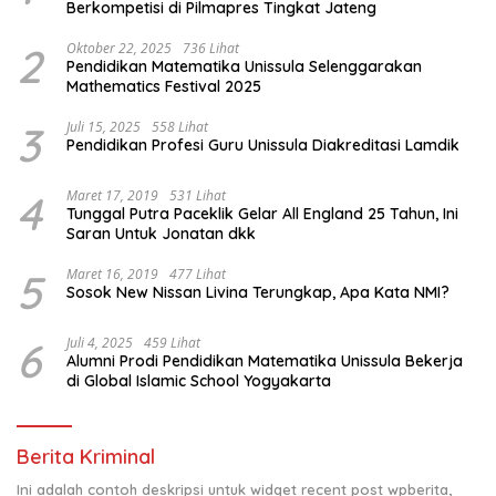
Berkompetisi di Pilmapres Tingkat Jateng
2
Oktober 22, 2025
736 Lihat
Pendidikan Matematika Unissula Selenggarakan
Mathematics Festival 2025
3
Juli 15, 2025
558 Lihat
Pendidikan Profesi Guru Unissula Diakreditasi Lamdik
4
Maret 17, 2019
531 Lihat
Tunggal Putra Paceklik Gelar All England 25 Tahun, Ini
Saran Untuk Jonatan dkk
5
Maret 16, 2019
477 Lihat
Sosok New Nissan Livina Terungkap, Apa Kata NMI?
6
Juli 4, 2025
459 Lihat
Alumni Prodi Pendidikan Matematika Unissula Bekerja
di Global Islamic School Yogyakarta
Berita Kriminal
Ini adalah contoh deskripsi untuk widget recent post wpberita,