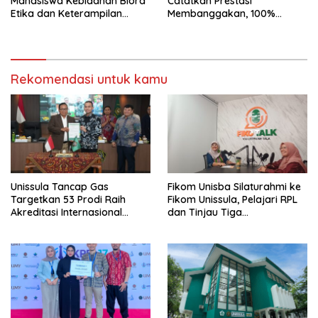
Mahasiswa Kebidanan Blora
Catatkan Prestasi
Etika dan Keterampilan
Membanggakan, 100%
Public Speaking
Mahasiswanya Lulus Uji
Kompetensi Nasional
Rekomendasi untuk kamu
Unissula Tancap Gas
Fikom Unisba Silaturahmi ke
Targetkan 53 Prodi Raih
Fikom Unissula, Pelajari RPL
Akreditasi Internasional
dan Tinjau Tiga
ACQUIN Lewat Jalur Fast
Laboratorium Unggulan
Track