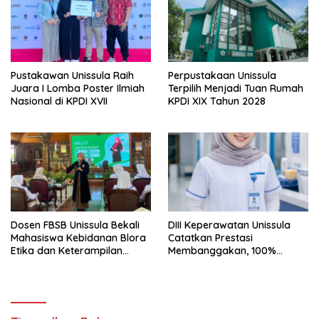
Pustakawan Unissula Raih
Perpustakaan Unissula
Juara I Lomba Poster Ilmiah
Terpilih Menjadi Tuan Rumah
Nasional di KPDI XVII
KPDI XIX Tahun 2028
Dosen FBSB Unissula Bekali
DIII Keperawatan Unissula
Mahasiswa Kebidanan Blora
Catatkan Prestasi
Etika dan Keterampilan
Membanggakan, 100%
Public Speaking
Mahasiswanya Lulus Uji
Kompetensi Nasional