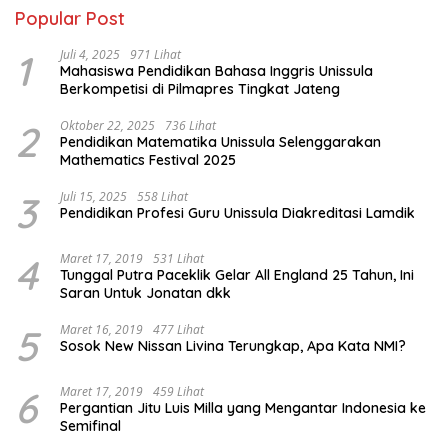
Popular Post
1
Juli 4, 2025
971 Lihat
Mahasiswa Pendidikan Bahasa Inggris Unissula
Berkompetisi di Pilmapres Tingkat Jateng
2
Oktober 22, 2025
736 Lihat
Pendidikan Matematika Unissula Selenggarakan
Mathematics Festival 2025
3
Juli 15, 2025
558 Lihat
Pendidikan Profesi Guru Unissula Diakreditasi Lamdik
4
Maret 17, 2019
531 Lihat
Tunggal Putra Paceklik Gelar All England 25 Tahun, Ini
Saran Untuk Jonatan dkk
5
Maret 16, 2019
477 Lihat
Sosok New Nissan Livina Terungkap, Apa Kata NMI?
6
Maret 17, 2019
459 Lihat
Pergantian Jitu Luis Milla yang Mengantar Indonesia ke
Semifinal