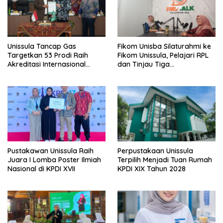
Unissula Tancap Gas
Fikom Unisba Silaturahmi ke
Targetkan 53 Prodi Raih
Fikom Unissula, Pelajari RPL
Akreditasi Internasional
dan Tinjau Tiga
ACQUIN Lewat Jalur Fast
Laboratorium Unggulan
Track
Pustakawan Unissula Raih
Perpustakaan Unissula
Juara I Lomba Poster Ilmiah
Terpilih Menjadi Tuan Rumah
Nasional di KPDI XVII
KPDI XIX Tahun 2028