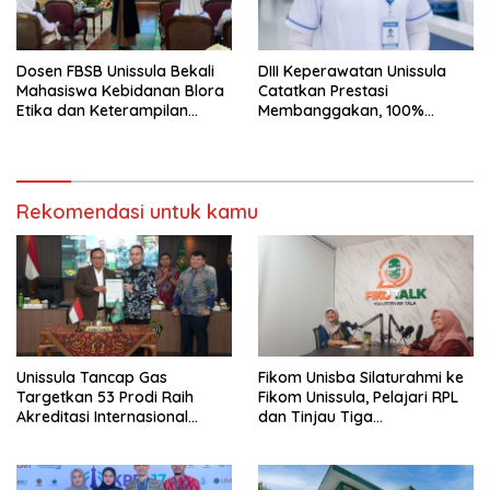
Dosen FBSB Unissula Bekali
DIII Keperawatan Unissula
Mahasiswa Kebidanan Blora
Catatkan Prestasi
Etika dan Keterampilan
Membanggakan, 100%
Public Speaking
Mahasiswanya Lulus Uji
Kompetensi Nasional
Rekomendasi untuk kamu
Unissula Tancap Gas
Fikom Unisba Silaturahmi ke
Targetkan 53 Prodi Raih
Fikom Unissula, Pelajari RPL
Akreditasi Internasional
dan Tinjau Tiga
ACQUIN Lewat Jalur Fast
Laboratorium Unggulan
Track