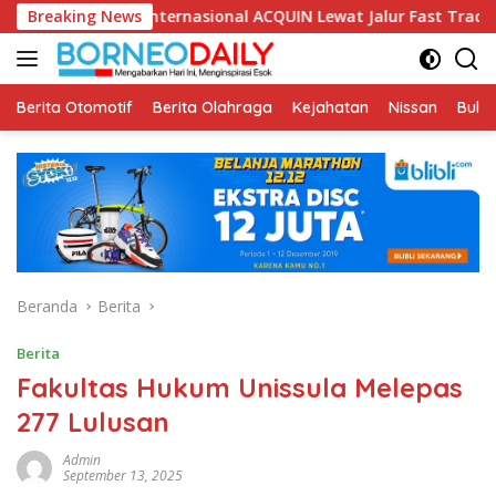
Langsung
i Internasional ACQUIN Lewat Jalur Fast Track
Breaking News
Fikom Un
ke
konten
Berita Otomotif
Berita Olahraga
Kejahatan
Nissan
Bulut
Beranda
Berita
Berita
Fakultas Hukum Unissula Melepas
277 Lulusan
Admin
September 13, 2025