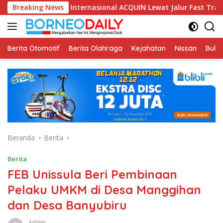
Langsung
asi Internasional ACQUIN Lewat Jalur Fast Track
Breaking News
Fikom
ke
konten
Berita Otomotif
Berita Olahraga
Kejahatan
Nissan
Bulut
Beranda
Berita
Berita
FEB Unissula Beri Pembinaan
Pelaku UMKM di Desa Manggihan
dan Desa Banyubiru
Admin