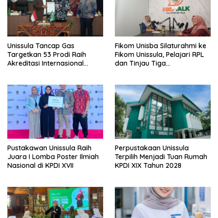
Unissula Tancap Gas
Fikom Unisba Silaturahmi ke
Targetkan 53 Prodi Raih
Fikom Unissula, Pelajari RPL
Akreditasi Internasional
dan Tinjau Tiga
ACQUIN Lewat Jalur Fast
Laboratorium Unggulan
Track
Pustakawan Unissula Raih
Perpustakaan Unissula
Juara I Lomba Poster Ilmiah
Terpilih Menjadi Tuan Rumah
Nasional di KPDI XVII
KPDI XIX Tahun 2028