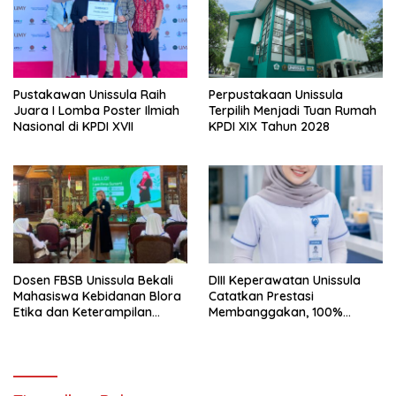
Pustakawan Unissula Raih
Perpustakaan Unissula
Juara I Lomba Poster Ilmiah
Terpilih Menjadi Tuan Rumah
Nasional di KPDI XVII
KPDI XIX Tahun 2028
Dosen FBSB Unissula Bekali
DIII Keperawatan Unissula
Mahasiswa Kebidanan Blora
Catatkan Prestasi
Etika dan Keterampilan
Membanggakan, 100%
Public Speaking
Mahasiswanya Lulus Uji
Kompetensi Nasional