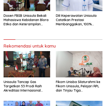
Dosen FBSB Unissula Bekali
DIII Keperawatan Unissula
Mahasiswa Kebidanan Blora
Catatkan Prestasi
Etika dan Keterampilan
Membanggakan, 100%
Public Speaking
Mahasiswanya Lulus Uji
Kompetensi Nasional
Rekomendasi untuk kamu
Unissula Tancap Gas
Fikom Unisba Silaturahmi ke
Targetkan 53 Prodi Raih
Fikom Unissula, Pelajari RPL
Akreditasi Internasional
dan Tinjau Tiga
ACQUIN Lewat Jalur Fast
Laboratorium Unggulan
Track