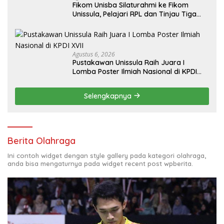
Fikom Unisba Silaturahmi ke Fikom
Unissula, Pelajari RPL dan Tinjau Tiga
Laboratorium Unggulan
Agustus 6, 2026
Pustakawan Unissula Raih Juara I
Lomba Poster Ilmiah Nasional di KPDI
XVII
Selengkapnya
Berita Olahraga
Ini contoh widget dengan style gallery pada kategori olahraga,
anda bisa mengaturnya pada widget recent post wpberita.