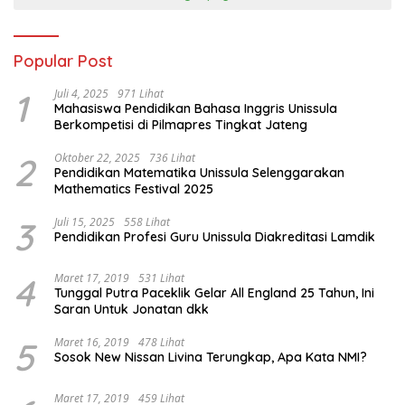
Popular Post
1
Juli 4, 2025
971 Lihat
Mahasiswa Pendidikan Bahasa Inggris Unissula
Berkompetisi di Pilmapres Tingkat Jateng
2
Oktober 22, 2025
736 Lihat
Pendidikan Matematika Unissula Selenggarakan
Mathematics Festival 2025
3
Juli 15, 2025
558 Lihat
Pendidikan Profesi Guru Unissula Diakreditasi Lamdik
4
Maret 17, 2019
531 Lihat
Tunggal Putra Paceklik Gelar All England 25 Tahun, Ini
Saran Untuk Jonatan dkk
5
Maret 16, 2019
478 Lihat
Sosok New Nissan Livina Terungkap, Apa Kata NMI?
Maret 17, 2019
459 Lihat