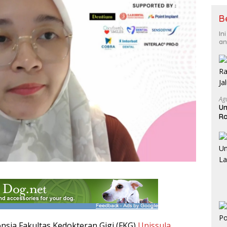
B
In
an
Ag
Un
Ra
Ja
sia Fakultas Kedokteran Gigi (FKG)
Unissula