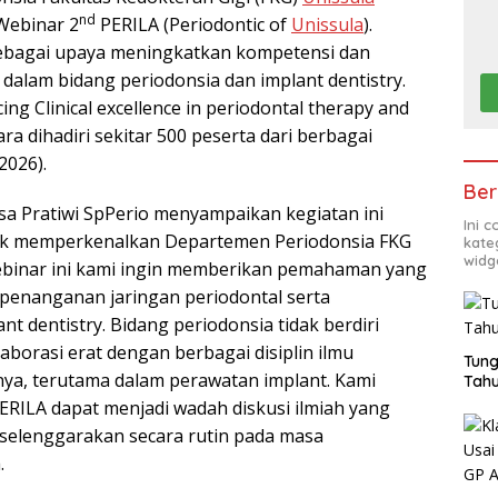
nd
Webinar 2
PERILA (Periodontic of
Unissula
).
 sebagai upaya meningkatkan kompetensi dan
dalam bidang periodonsia dan implant dentistry.
g Clinical excellence in periodontal therapy and
ara dihadiri sekitar 500 peserta dari berbagai
2026).
Ber
osa Pratiwi SpPerio menyampaikan kegiatan ini
Ini 
uk memperkenalkan Departemen Periodonsia FKG
kate
widg
webinar ini kami ingin memberikan pemahaman yang
 penanganan jaringan periodontal serta
 dentistry. Bidang periodonsia tidak berdiri
laborasi erat dengan berbagai disiplin ilmu
Tung
nnya, terutama dalam perawatan implant. Kami
Tahu
ERILA dapat menjadi wadah diskusi ilmiah yang
iselenggarakan secara rutin pada masa
.