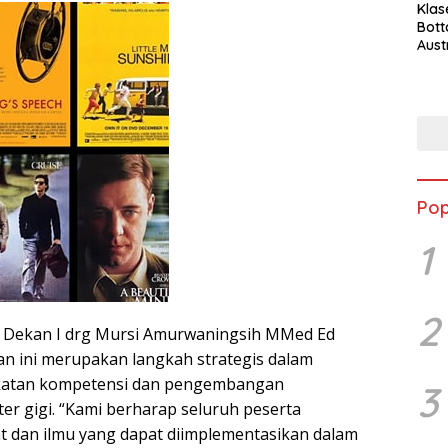
Klas
Bott
Aust
Pop
1
2
l Dekan I drg Mursi Amurwaningsih MMed Ed
n ini merupakan langkah strategis dalam
atan kompetensi dan pengembangan
3
er gigi. “Kami berharap seluruh peserta
 dan ilmu yang dapat diimplementasikan dalam