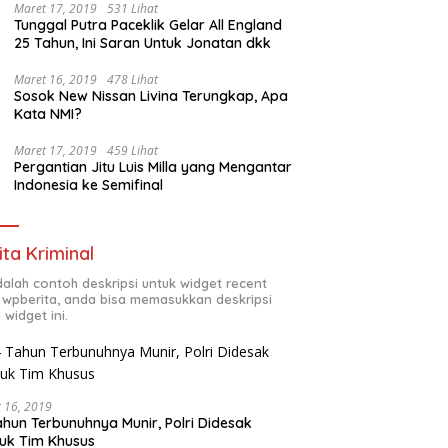
Maret 17, 2019
531 Lihat
Tunggal Putra Paceklik Gelar All England
25 Tahun, Ini Saran Untuk Jonatan dkk
Maret 16, 2019
478 Lihat
Sosok New Nissan Livina Terungkap, Apa
Kata NMI?
Maret 17, 2019
459 Lihat
Pergantian Jitu Luis Milla yang Mengantar
Indonesia ke Semifinal
ita Kriminal
adalah contoh deskripsi untuk widget recent
 wpberita, anda bisa memasukkan deskripsi
 widget ini.
 16, 2019
ahun Terbunuhnya Munir, Polri Didesak
uk Tim Khusus