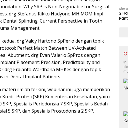
oundation: Why SRP is Non-Negotiable for Surgical
Maret
cess. drg Stefanus Rikko Hudyono MH MOM Impl
2 Ha
Pant
 Dental Splinting: Current Perspective in Tooth
Trauma Management.
 kedua, drg Valdy Hartono SpPerio dengan topik
rotocol: Perfect Match Between UV-Activated
O
Seal Abutment. drg Evan Valerio SpPros dengan
Implant Placement: Precision, Predictability and
In
de
 Dr drg Erdianto Wardhana MHKes dengan topik
mu
s in Dental Implant Patients.
materi ilmiah terkini, webinar ini juga memberikan
Kredit Profesi (SKP) Kementerian Kesehatan, yaitu
SKP, Spesialis Periodonsia 7 SKP, Spesialis Bedah
ial 5 SKP, dan Spesialis Prostodonsia 2 SKP.