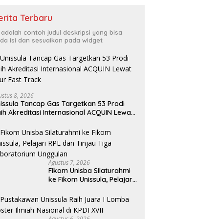
erita Terbaru
i adalah contoh judul deskripsi yang bisa
da isi dan sesuaikan pada widget
ustus 8, 2026
issula Tancap Gas Targetkan 53 Prodi
ih Akreditasi Internasional ACQUIN Lewat
lur Fast Track
Agustus 7, 2026
Fikom Unisba Silaturahmi
ke Fikom Unissula, Pelajari
RPL dan Tinjau Tiga
Laboratorium Unggulan
Agustus 6, 2026