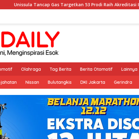
 Gas Targetkan 53 Prodi Raih Akreditasi Internasional ACQUIN L
omotif
Olahraga
Tag Berita
Berita Otomotif
Lainnya
ejahatan
Nissan
Bulutangkis
DKI Jakarta
Gerindra