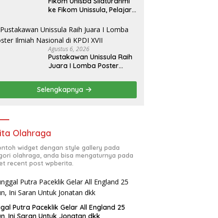
Fikom Unisba Silaturahmi
ke Fikom Unissula, Pelajari
RPL dan Tinjau Tiga
Laboratorium Unggulan
Agustus 6, 2026
Pustakawan Unissula Raih
Juara I Lomba Poster
Ilmiah Nasional di KPDI XVII
Selengkapnya
ita Olahraga
contoh widget dengan style gallery pada
gori olahraga, anda bisa mengaturnya pada
et recent post wpberita.
gal Putra Paceklik Gelar All England 25
n, Ini Saran Untuk Jonatan dkk