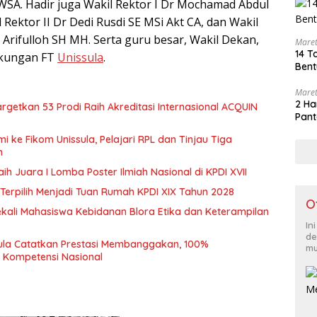
WSA. Hadir juga Wakil Rektor I Dr Mochamad Abdul
 Rektor II Dr Dedi Rusdi SE MSi Akt CA, dan Wakil
 Arifulloh SH MH. Serta guru besar, Wakil Dekan,
Maret
14 T
gkungan FT
Unissula
.
Bent
Maret
2 Ha
rgetkan 53 Prodi Raih Akreditasi Internasional ACQUIN
Pant
i ke Fikom Unissula, Pelajari RPL dan Tinjau Tiga
n
ih Juara I Lomba Poster Ilmiah Nasional di KPDI XVII
Terpilih Menjadi Tuan Rumah KPDI XIX Tahun 2028
O
ekali Mahasiswa Kebidanan Blora Etika dan Keterampilan
In
de
sula Catatkan Prestasi Membanggakan, 100%
mu
i Kompetensi Nasional