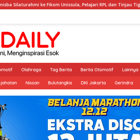
kom Unissula, Pelajari RPL dan Tinjau Tiga Laboratorium Unggu
omotif
Olahraga
Tag Berita
Berita Otomotif
Lainnya
ejahatan
Nissan
Bulutangkis
DKI Jakarta
Gerindra