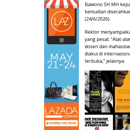
Bawono SH MH kepa
kemudian diserahka
(24/6/2026).
Rektor menyampaik
yang pesat. “Alat-al
dosen dan mahasiswa
diakui di internasio
terbuka,” jelasnya.