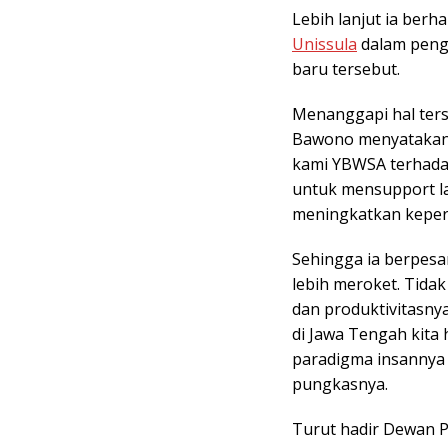
Lebih lanjut ia ber
Unissula
dalam penga
baru tersebut.
Menanggapi hal ter
Bawono menyatakan
kami YBWSA terhada
untuk mensupport la
meningkatkan keperc
Sehingga ia berpes
lebih meroket. Tidak
dan produktivitasnya
di Jawa Tengah kita 
paradigma insannya h
pungkasnya.
Turut hadir Dewan 