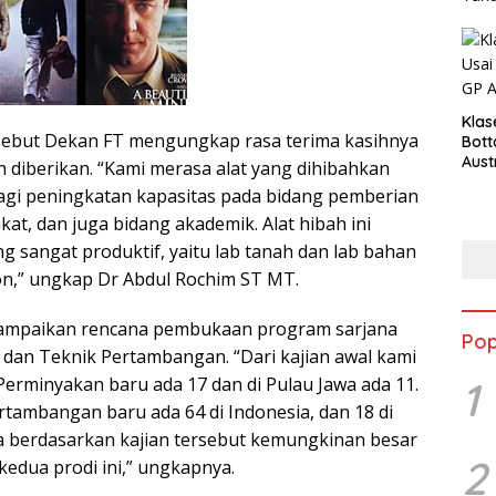
Klas
sebut Dekan FT mengungkap rasa terima kasihnya
Bott
Aust
h diberikan. “Kami merasa alat yang dihibahkan
agi peningkatan kapasitas pada bidang pemberian
at, dan juga bidang akademik. Alat hibah ini
ng sangat produktif, yaitu lab tanah dan lab bahan
on,” ungkap Dr Abdul Rochim ST MT.
ampaikan rencana pembukaan program sarjana
Pop
dan Teknik Pertambangan. “Dari kajian awal kami
Perminyakan baru ada 17 dan di Pulau Jawa ada 11.
1
tambangan baru ada 64 di Indonesia, dan 18 di
a berdasarkan kajian tersebut kemungkinan besar
2
edua prodi ini,” ungkapnya.