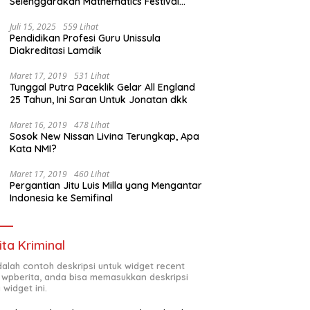
Selenggarakan Mathematics Festival
2025
Juli 15, 2025
559 Lihat
Pendidikan Profesi Guru Unissula
Diakreditasi Lamdik
Maret 17, 2019
531 Lihat
Tunggal Putra Paceklik Gelar All England
25 Tahun, Ini Saran Untuk Jonatan dkk
Maret 16, 2019
478 Lihat
Sosok New Nissan Livina Terungkap, Apa
Kata NMI?
Maret 17, 2019
460 Lihat
Pergantian Jitu Luis Milla yang Mengantar
Indonesia ke Semifinal
ita Kriminal
adalah contoh deskripsi untuk widget recent
 wpberita, anda bisa memasukkan deskripsi
 widget ini.