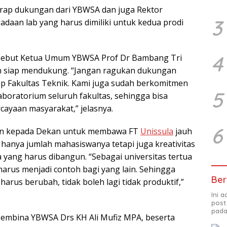
harap dukungan dari YBWSA dan juga Rektor
3
daan lab yang harus dimiliki untuk kedua prodi
4
sebut Ketua Umum YBWSA Prof Dr Bambang Tri
 siap mendukung. “Jangan ragukan dukungan
p Fakultas Teknik. Kami juga sudah berkomitmen
5
boratorium seluruh fakultas, sehingga bisa
ayaan masyarakat,” jelasnya.
6
an kepada Dekan untuk membawa FT
Unissula
jauh
 hanya jumlah mahasiswanya tetapi juga kreativitas
 yang harus dibangun. “Sebagai universitas tertua
harus menjadi contoh bagi yang lain. Sehingga
Ber
arus berubah, tidak boleh lagi tidak produktif,”
Ini 
post
pada
Pembina YBWSA Drs KH Ali Mufiz MPA, beserta