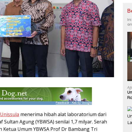
B
In
an
Ag
Un
Ra
Ja
Unissula
menerima hibah alat laboratorium dari
 Sultan Agung (YBWSA) senilai 1,7 milyar. Serah
leh Ketua Umum YBWSA Prof Dr Bambang Tri