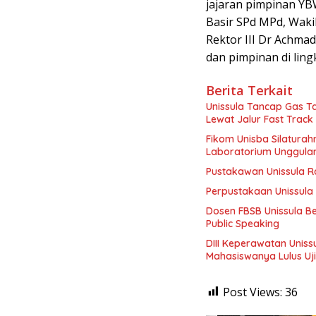
jajaran pimpinan YB
Basir SPd MPd, Wakil
Rektor III Dr Achmad
dan pimpinan di lin
Berita Terkait
Unissula Tancap Gas Ta
Lewat Jalur Fast Track
Fikom Unisba Silaturahm
Laboratorium Unggula
Pustakawan Unissula Ra
Perpustakaan Unissula 
Dosen FBSB Unissula B
Public Speaking
DIII Keperawatan Unis
Mahasiswanya Lulus Uj
Post Views:
36