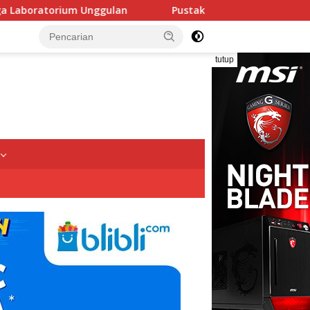
lan
Pustakawan Unissula Raih Juara I Lomba Poster Ilmi
tutup