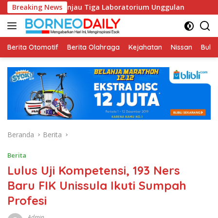
Langsung
an Tinjau Tiga Laboratorium Unggulan
Breaking News
Pustakawan Unissu
ke
konten
Berita Otomotif
Berita Olahraga
Kejahatan
Nissan
Bulut
Beranda
Berita
Berita
Lulus Uji Kompetensi, 193 Ners
Baru FIK Unissula Ikuti Sumpah
Profesi
Admin