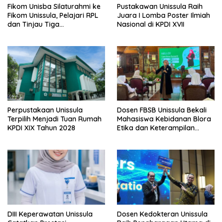
Fikom Unisba Silaturahmi ke
Pustakawan Unissula Raih
Fikom Unissula, Pelajari RPL
Juara I Lomba Poster Ilmiah
dan Tinjau Tiga
Nasional di KPDI XVII
Laboratorium Unggulan
Perpustakaan Unissula
Dosen FBSB Unissula Bekali
Terpilih Menjadi Tuan Rumah
Mahasiswa Kebidanan Blora
KPDI XIX Tahun 2028
Etika dan Keterampilan
Public Speaking
DIII Keperawatan Unissula
Dosen Kedokteran Unissula