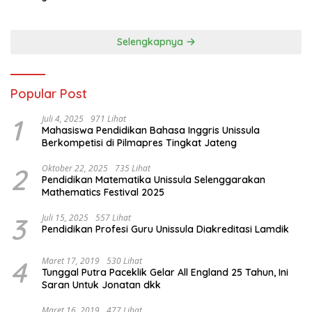
Selengkapnya
Popular Post
1
Juli 4, 2025
971 Lihat
Mahasiswa Pendidikan Bahasa Inggris Unissula
Berkompetisi di Pilmapres Tingkat Jateng
2
Oktober 22, 2025
735 Lihat
Pendidikan Matematika Unissula Selenggarakan
Mathematics Festival 2025
3
Juli 15, 2025
557 Lihat
Pendidikan Profesi Guru Unissula Diakreditasi Lamdik
4
Maret 17, 2019
530 Lihat
Tunggal Putra Paceklik Gelar All England 25 Tahun, Ini
Saran Untuk Jonatan dkk
Maret 16, 2019
477 Lihat