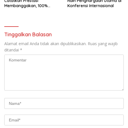
Catatkan Prestasi
Raih Penghargaan Utama di
Membanggakan, 100%
Konferensi Internasional
Mahasiswanya Lulus Uji
Kompetensi Nasional
Tinggalkan Balasan
Alamat email Anda tidak akan dipublikasikan.
Ruas yang wajib
ditandai
*