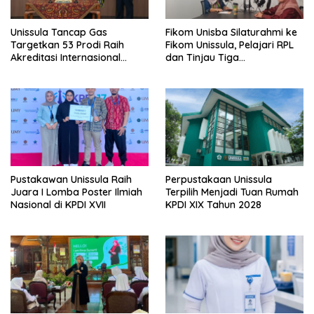
Unissula Tancap Gas
Fikom Unisba Silaturahmi ke
Targetkan 53 Prodi Raih
Fikom Unissula, Pelajari RPL
Akreditasi Internasional
dan Tinjau Tiga
ACQUIN Lewat Jalur Fast
Laboratorium Unggulan
Track
Pustakawan Unissula Raih
Perpustakaan Unissula
Juara I Lomba Poster Ilmiah
Terpilih Menjadi Tuan Rumah
Nasional di KPDI XVII
KPDI XIX Tahun 2028