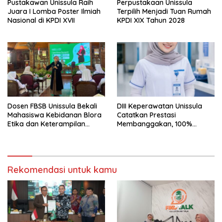
Pustakawan Unissula Raih
Perpustakaan Unissula
Juara I Lomba Poster Ilmiah
Terpilih Menjadi Tuan Rumah
Nasional di KPDI XVII
KPDI XIX Tahun 2028
Dosen FBSB Unissula Bekali
DIII Keperawatan Unissula
Mahasiswa Kebidanan Blora
Catatkan Prestasi
Etika dan Keterampilan
Membanggakan, 100%
Public Speaking
Mahasiswanya Lulus Uji
Kompetensi Nasional
Rekomendasi untuk kamu