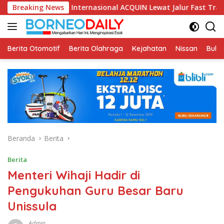
Langsung
si Internasional ACQUIN Lewat Jalur Fast Track
Breaking News
Fikom U
ke
konten
Berita Otomotif
Berita Olahraga
Kejahatan
Nissan
Bulut
Beranda
Berita
Berita
Menteri Wihaji Hadir di
Pengukuhan Guru Besar Baru
Unissula
Admin