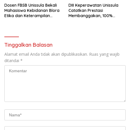
Dosen FBSB Unissula Bekali
DIII Keperawatan Unissula
Mahasiswa Kebidanan Blora
Catatkan Prestasi
Etika dan Keterampilan
Membanggakan, 100%
Public Speaking
Mahasiswanya Lulus Uji
Kompetensi Nasional
Tinggalkan Balasan
Alamat email Anda tidak akan dipublikasikan.
Ruas yang wajib
ditandai
*