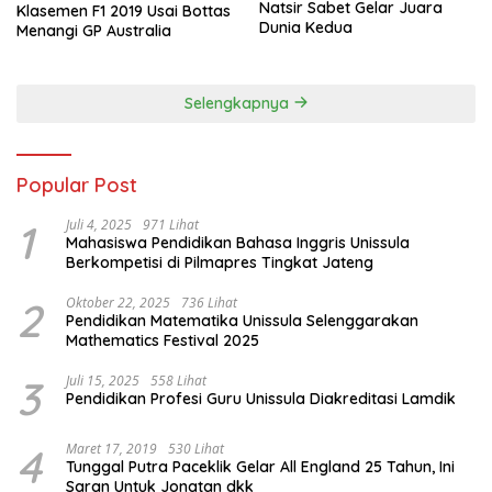
Natsir Sabet Gelar Juara
Klasemen F1 2019 Usai Bottas
Dunia Kedua
Menangi GP Australia
Selengkapnya
Popular Post
1
Juli 4, 2025
971 Lihat
Mahasiswa Pendidikan Bahasa Inggris Unissula
Berkompetisi di Pilmapres Tingkat Jateng
2
Oktober 22, 2025
736 Lihat
Pendidikan Matematika Unissula Selenggarakan
Mathematics Festival 2025
3
Juli 15, 2025
558 Lihat
Pendidikan Profesi Guru Unissula Diakreditasi Lamdik
4
Maret 17, 2019
530 Lihat
Tunggal Putra Paceklik Gelar All England 25 Tahun, Ini
Saran Untuk Jonatan dkk