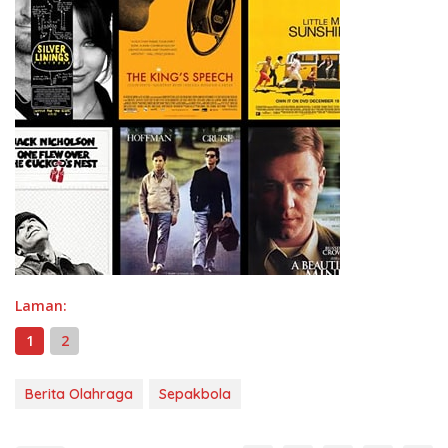
Laman:
1
2
Berita Olahraga
Sepakbola