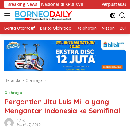
Langsung
lmiah Nasional di KPDI XVII
Breaking News
Perpustakaan Unissula Ter
ke
konten
Berita Otomotif
Berita Olahraga
Kejahatan
Nissan
Bulut
Beranda
Olahraga
Olahraga
Pergantian Jitu Luis Milla yang
Mengantar Indonesia ke Semifinal
Admin
Maret 17, 2019