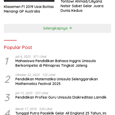
Tontowi Ahmad/Liliyana
Natsir Sabet Gelar Juara
Klasemen F1 2019 Usai Bottas
Dunia Kedua
Menangi GP Australia
Selengkapnya
Popular Post
1
Juli 4, 2025
971 Lihat
Mahasiswa Pendidikan Bahasa Inggris Unissula
Berkompetisi di Pilmapres Tingkat Jateng
2
Oktober 22, 2025
735 Lihat
Pendidikan Matematika Unissula Selenggarakan
Mathematics Festival 2025
3
Juli 15, 2025
557 Lihat
Pendidikan Profesi Guru Unissula Diakreditasi Lamdik
4
Maret 17, 2019
530 Lihat
Tunggal Putra Paceklik Gelar All England 25 Tahun, Ini