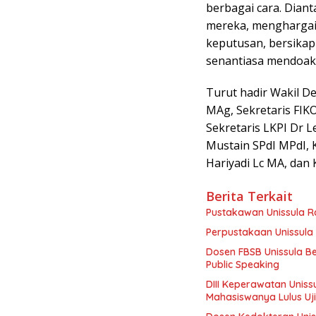
berbagai cara. Diant
mereka, menghargai 
keputusan, bersikap
senantiasa mendoa
Turut hadir Wakil D
MAg, Sekretaris FIK
Sekretaris LKPI Dr 
Mustain SPdI MPdI, 
Hariyadi Lc MA, dan
Berita Terkait
Pustakawan Unissula Ra
Perpustakaan Unissula 
Dosen FBSB Unissula B
Public Speaking
DIII Keperawatan Unis
Mahasiswanya Lulus Uj