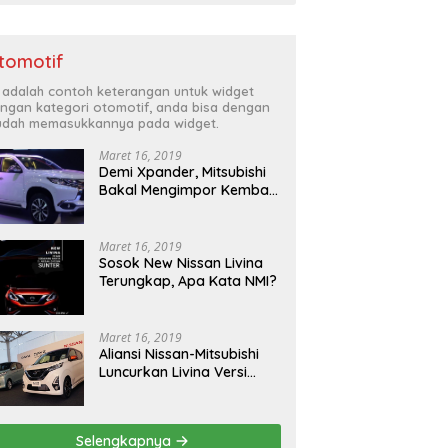
tomotif
i adalah contoh keterangan untuk widget
ngan kategori otomotif, anda bisa dengan
dah memasukkannya pada widget.
Maret 16, 2019
Demi Xpander, Mitsubishi
Bakal Mengimpor Kembali
Pajero Sport
Maret 16, 2019
Sosok New Nissan Livina
Terungkap, Apa Kata NMI?
Maret 16, 2019
Aliansi Nissan-Mitsubishi
Luncurkan Livina Versi
Mungil
Selengkapnya