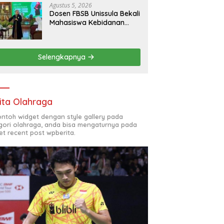
Agustus 5, 2026
Dosen FBSB Unissula Bekali
Mahasiswa Kebidanan
Blora Etika dan
Keterampilan Public
Speaking
Selengkapnya
ita Olahraga
contoh widget dengan style gallery pada
gori olahraga, anda bisa mengaturnya pada
et recent post wpberita.