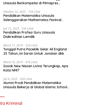
Unissula Berkompetisi di Pilmapres
Tingkat Jateng
Oktober 22, 2025
734 Lihat
Pendidikan Matematika Unissula
Selenggarakan Mathematics Festival
2025
Juli 15, 2025
556 Lihat
Pendidikan Profesi Guru Unissula
Diakreditasi Lamdik
Maret 17, 2019
528 Lihat
Tunggal Putra Paceklik Gelar All England
25 Tahun, Ini Saran Untuk Jonatan dkk
Maret 16, 2019
476 Lihat
Sosok New Nissan Livina Terungkap, Apa
Kata NMI?
Juli 4, 2025
458 Lihat
Alumni Prodi Pendidikan Matematika
Unissula Bekerja di Global Islamic School
Yogyakarta
ita Kriminal