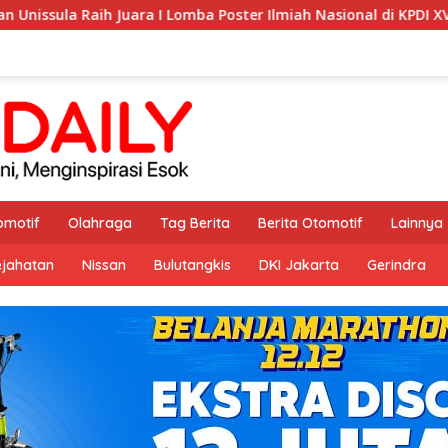
mba Poster Ilmiah Nasional di KPDI XVII
Perpustakaan 
omotif
Olahraga
Tag Berita
Berita Otomotif
Lainnya
ejahatan
Nissan
Bulutangkis
DKI Jakarta
Gerindra