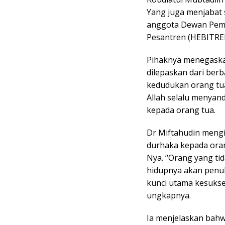
Yang juga menjabat
anggota Dewan Pemb
Pesantren (HEBITREN
Pihaknya menegaska
dilepaskan dari ber
kedudukan orang tua
Allah selalu menyan
kepada orang tua.
Dr Miftahudin mengi
durhaka kepada oran
Nya. “Orang yang ti
hidupnya akan penuh
kunci utama kesukses
ungkapnya.
Ia menjelaskan bahw