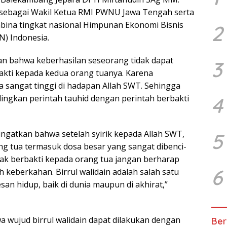
 sebagai Wakil Ketua RMI PWNU Jawa Tengah serta
ina tingkat nasional Himpunan Ekonomi Bisnis
2
) Indonesia.
n bahwa keberhasilan seseorang tidak dapat
3
bakti kepada kedua orang tuanya. Karena
 sangat tinggi di hadapan Allah SWT. Sehingga
dingkan perintah tauhid dengan perintah berbakti
4
ngatkan bahwa setelah syirik kepada Allah SWT,
5
g tua termasuk dosa besar yang sangat dibenci-
dak berbakti kepada orang tua jangan berharap
6
 keberkahan. Birrul walidain adalah salah satu
an hidup, baik di dunia maupun di akhirat,”
a wujud birrul walidain dapat dilakukan dengan
Ber