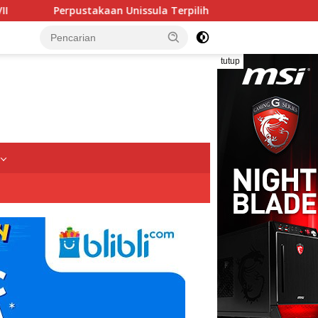
Unissula Terpilih Menjadi Tuan Rumah KPDI XIX Tahun 2028
tutup