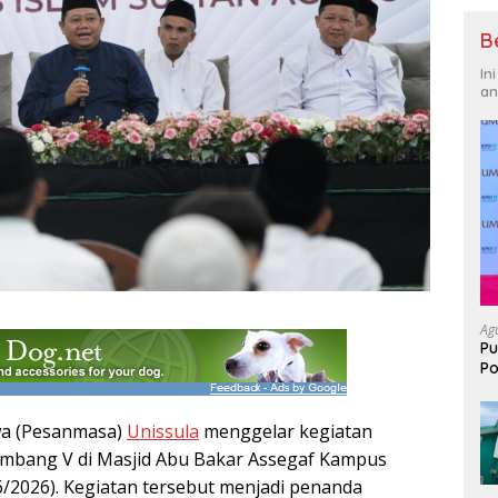
B
In
an
Ag
Pu
Po
wa (Pesanmasa)
Unissula
menggelar kegiatan
ombang V di Masjid Abu Bakar Assegaf Kampus
6/2026). Kegiatan tersebut menjadi penanda