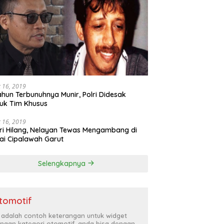
 16, 2019
ahun Terbunuhnya Munir, Polri Didesak
uk Tim Khusus
 16, 2019
ri Hilang, Nelayan Tewas Mengambang di
ai Cipalawah Garut
Selengkapnya
tomotif
i adalah contoh keterangan untuk widget
ngan kategori otomotif, anda bisa dengan