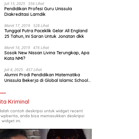
Juli 15, 2025
556 Lihat
Pendidikan Profesi Guru Unissula
Diakreditasi Lamdik
Maret 17, 2019
528 Lihat
Tunggal Putra Paceklik Gelar All England
25 Tahun, Ini Saran Untuk Jonatan dkk
Maret 16, 2019
476 Lihat
Sosok New Nissan Livina Terungkap, Apa
Kata NMI?
Juli 4, 2025
457 Lihat
Alumni Prodi Pendidikan Matematika
Unissula Bekerja di Global Islamic School
Yogyakarta
ita Kriminal
adalah contoh deskripsi untuk widget recent
 wpberita, anda bisa memasukkan deskripsi
 widget ini.