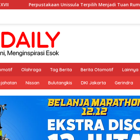
an Unissula Terpilih Menjadi Tuan Rumah KPDI XIX Tahun 2028
omotif
Olahraga
Tag Berita
Berita Otomotif
Lainnya
ejahatan
Nissan
Bulutangkis
DKI Jakarta
Gerindra