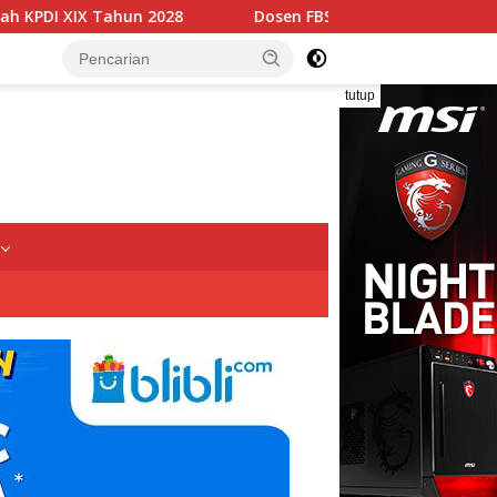
Dosen FBSB Unissula Bekali Mahasiswa Kebidanan Blora 
tutup