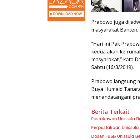
Prabowo juga dijadw
masyarakat Banten.
“Hari ini Pak Prabo
kedua akan ke rumah
masyarakat,” kata D
Sabtu (16/3/2019).
Prabowo langsung m
Buya Humaid Tanara 
menandatangani pra
Berita Terkait
Pustakawan Unissula Ra
Perpustakaan Unissula 
Dosen FBSB Unissula B