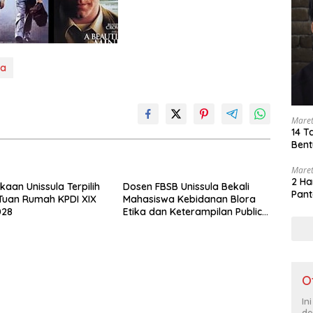
ta
Maret
14 T
Bent
Maret
2 Ha
kaan Unissula Terpilih
Dosen FBSB Unissula Bekali
Pant
Tuan Rumah KPDI XIX
Mahasiswa Kebidanan Blora
028
Etika dan Keterampilan Public
Speaking
O
In
de