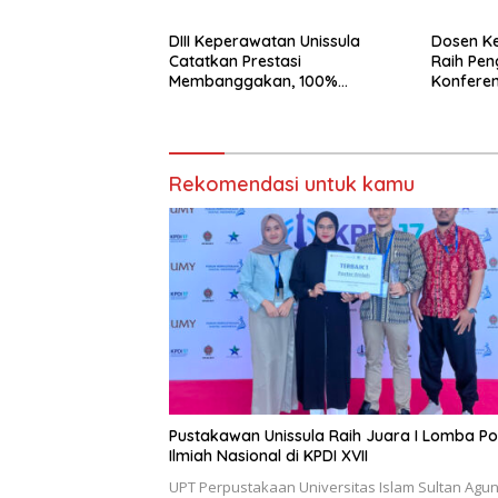
DIII Keperawatan Unissula
Dosen Ke
Catatkan Prestasi
Raih Pe
Membanggakan, 100%
Konferen
Mahasiswanya Lulus Uji
Kompetensi Nasional
Rekomendasi untuk kamu
Pustakawan Unissula Raih Juara I Lomba Po
Ilmiah Nasional di KPDI XVII
UPT Perpustakaan Universitas Islam Sultan Agu