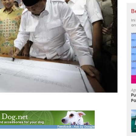
B
In
an
Ag
Pu
Po