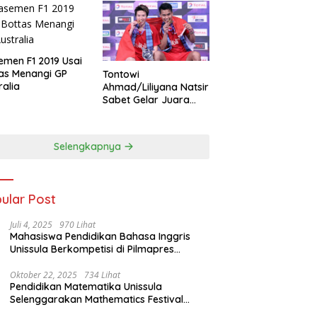
emen F1 2019 Usai
as Menangi GP
Tontowi
ralia
Ahmad/Liliyana Natsir
Sabet Gelar Juara
Dunia Kedua
Selengkapnya
ular Post
Juli 4, 2025
970 Lihat
Mahasiswa Pendidikan Bahasa Inggris
Unissula Berkompetisi di Pilmapres
Tingkat Jateng
Oktober 22, 2025
734 Lihat
Pendidikan Matematika Unissula
Selenggarakan Mathematics Festival
2025