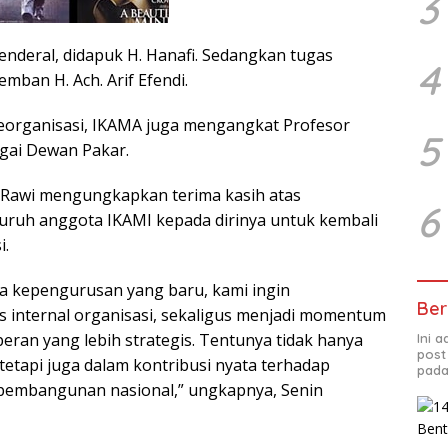
3
 Jenderal, didapuk H. Hanafi. Sedangkan tugas
4
ban H. Ach. Arif Efendi.
organisasi, IKAMA juga mengangkat Profesor
5
agai Dewan Pakar.
awi mengungkapkan terima kasih atas
6
luruh anggota IKAMI kepada dirinya untuk kembali
i.
a kepengurusan yang baru, kami ingin
Ber
s internal organisasi, sekaligus menjadi momentum
eran yang lebih strategis. Tentunya tidak hanya
Ini 
post
tetapi juga dalam kontribusi nyata terhadap
pada
 pembangunan nasional,” ungkapnya, Senin