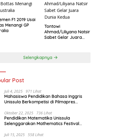
emen F1 2019 Usai
as Menangi GP
Tontowi
ralia
Ahmad/Liliyana Natsir
Sabet Gelar Juara
Dunia Kedua
Selengkapnya
ular Post
Juli 4, 2025
971 Lihat
Mahasiswa Pendidikan Bahasa Inggris
Unissula Berkompetisi di Pilmapres
Tingkat Jateng
Oktober 22, 2025
736 Lihat
Pendidikan Matematika Unissula
Selenggarakan Mathematics Festival
2025
Juli 15, 2025
558 Lihat