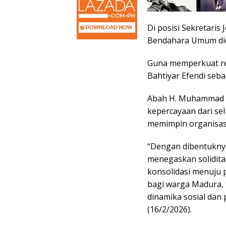
Di posisi Sekretaris
Bendahara Umum diem
Guna memperkuat re
Bahtiyar Efendi seb
Abah H. Muhammad R
kepercayaan dari se
memimpin organisas
“Dengan dibentukny
menegaskan solidita
konsolidasi menuju p
bagi warga Madura, 
dinamika sosial dan
(16/2/2026).