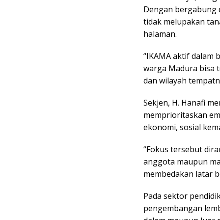
Dengan bergabung d
tidak melupakan ta
halaman.
“IKAMA aktif dalam
warga Madura bisa 
dan wilayah tempatny
Sekjen, H. Hanafi 
memprioritaskan emp
ekonomi, sosial ke
“Fokus tersebut dir
anggota maupun masy
membedakan latar be
Pada sektor pendidi
pengembangan lemba