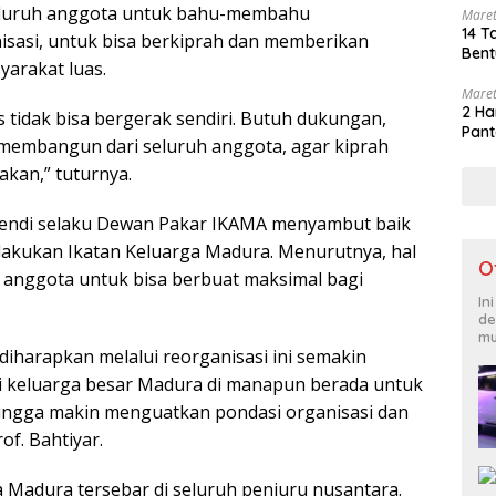
eluruh anggota untuk bahu-membahu
Maret
14 T
sasi, untuk bisa berkiprah dan memberikan
Bent
arakat luas.
Maret
2 Ha
 tidak bisa bergerak sendiri. Butuh dukungan,
Pant
 membangun dari seluruh anggota, agar kiprah
sakan,” tuturnya.
Efendi selaku Dewan Pakar IKAMA menyambut baik
ilakukan Ikatan Keluarga Madura. Menurutnya, hal
O
i anggota untuk bisa berbuat maksimal bagi
In
de
mu
a diharapkan melalui reorganisasi ini semakin
i keluarga besar Madura di manapun berada untuk
ingga makin menguatkan pondasi organisasi dan
rof. Bahtiyar.
 Madura tersebar di seluruh penjuru nusantara.