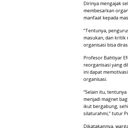
Dirinya mengajak s
membesarkan organi
manfaat kepada masy
“Tentunya, pengurus
masukan, dan kritik
organisasi bisa dira
Profesor Bahtiyar 
reorganisasi yang d
ini dapat memotivas
organisasi.
“Selain itu, tentuny
menjadi magnet bag
ikut bergabung, seh
silaturahmi,” tutur P
Dikatakannya, warga