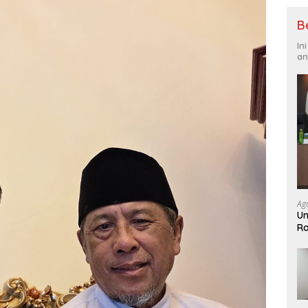
B
In
an
Ag
Un
Ra
Ja