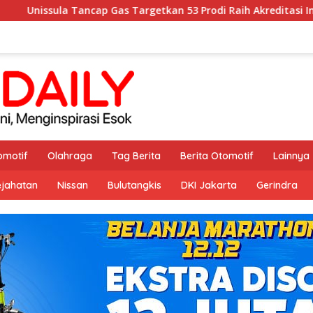
Gas Targetkan 53 Prodi Raih Akreditasi Internasional ACQUIN Le
omotif
Olahraga
Tag Berita
Berita Otomotif
Lainnya
ejahatan
Nissan
Bulutangkis
DKI Jakarta
Gerindra