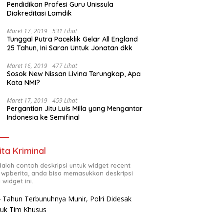
Pendidikan Profesi Guru Unissula
Diakreditasi Lamdik
Maret 17, 2019
531 Lihat
Tunggal Putra Paceklik Gelar All England
25 Tahun, Ini Saran Untuk Jonatan dkk
Maret 16, 2019
477 Lihat
Sosok New Nissan Livina Terungkap, Apa
Kata NMI?
Maret 17, 2019
459 Lihat
Pergantian Jitu Luis Milla yang Mengantar
Indonesia ke Semifinal
ita Kriminal
adalah contoh deskripsi untuk widget recent
 wpberita, anda bisa memasukkan deskripsi
 widget ini.