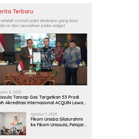
erita Terbaru
i adalah contoh judul deskripsi yang bisa
da isi dan sesuaikan pada widget
ustus 8, 2026
issula Tancap Gas Targetkan 53 Prodi
ih Akreditasi Internasional ACQUIN Lewat
lur Fast Track
Agustus 7, 2026
Fikom Unisba Silaturahmi
ke Fikom Unissula, Pelajari
RPL dan Tinjau Tiga
Laboratorium Unggulan