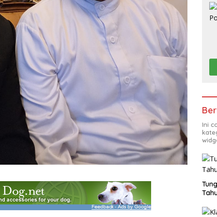
Ber
Ini 
kate
widg
Tung
Tahu