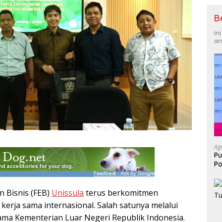
B
In
an
Ag
Pu
Po
n Bisnis (FEB)
Unissula
terus berkomitmen
kerja sama internasional. Salah satunya melalui
sama Kementerian Luar Negeri Republik Indonesia.