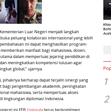
Klas
Bott
Kementerian Luar Negeri menjadi langkah
Aust
buka peluang kolaborasi internasional yang lebih
 pembahasan ini dapat menghasilkan program-
 memberikan manfaat bagi mahasiswa, dosen,
erutama dalam memperluas jejaring pendidikan di
 dan meningkatkan kompetensi lulusan agar
Pop
ngkat global,” ujarnya.
1
i, pihaknya berharap dapat terjalin sinergi yang
t bagi pengembangan akademik, peningkatan
ional mahasiswa, serta memperluas akses
2
di lingkungan diplomasi Indonesia.
sinergi ini FEB
Unissula
terus berkomitmen