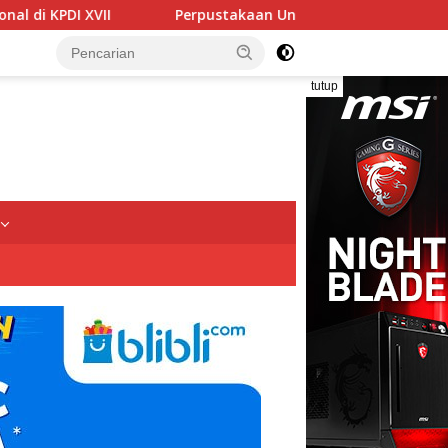
Perpustakaan Unissula Terpilih Menjadi Tuan Rumah KPDI XIX
tutup