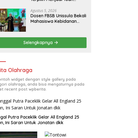
Rumah KPDI XIX Tahun
2028
Agustus 5, 2026
Dosen FBSB Unissula Bekali
Mahasiswa Kebidanan
Blora Etika dan
Keterampilan Public
Speaking
Selengkapnya
ita Olahraga
contoh widget dengan style gallery pada
gori olahraga, anda bisa mengaturnya pada
et recent post wpberita.
gal Putra Paceklik Gelar All England 25
n, Ini Saran Untuk Jonatan dkk