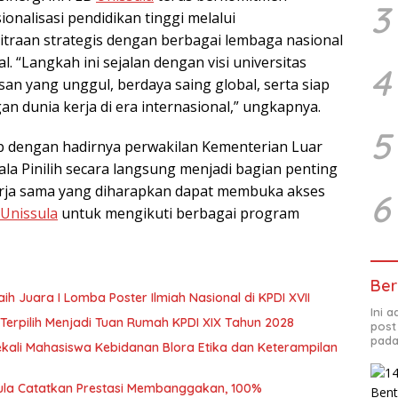
3
nalisasi pendidikan tinggi melalui
raan strategis dengan berbagai lembaga nasional
. “Langkah ini sejalan dengan visi universitas
4
an yang unggul, berdaya saing global, serta siap
n dunia kerja di era internasional,” ungkapnya.
5
p dengan hadirnya perwakilan Kementerian Luar
la Pinilih secara langsung menjadi bagian penting
erja sama yang diharapkan dapat membuka akses
6
Unissula
untuk mengikuti berbagai program
Ber
ih Juara I Lomba Poster Ilmiah Nasional di KPDI XVII
Ini 
Terpilih Menjadi Tuan Rumah KPDI XIX Tahun 2028
post
pada
ekali Mahasiswa Kebidanan Blora Etika dan Keterampilan
sula Catatkan Prestasi Membanggakan, 100%