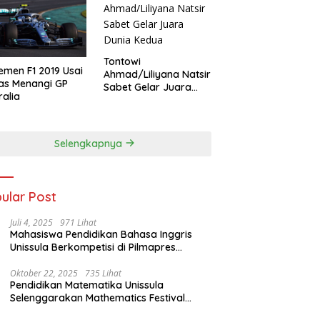
Tontowi
emen F1 2019 Usai
Ahmad/Liliyana Natsir
as Menangi GP
Sabet Gelar Juara
ralia
Dunia Kedua
Selengkapnya
ular Post
Juli 4, 2025
971 Lihat
Mahasiswa Pendidikan Bahasa Inggris
Unissula Berkompetisi di Pilmapres
Tingkat Jateng
Oktober 22, 2025
735 Lihat
Pendidikan Matematika Unissula
Selenggarakan Mathematics Festival
2025