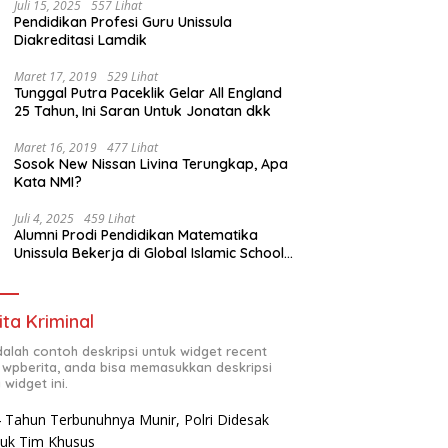
Juli 15, 2025
557 Lihat
Pendidikan Profesi Guru Unissula
Diakreditasi Lamdik
Maret 17, 2019
529 Lihat
Tunggal Putra Paceklik Gelar All England
25 Tahun, Ini Saran Untuk Jonatan dkk
Maret 16, 2019
477 Lihat
Sosok New Nissan Livina Terungkap, Apa
Kata NMI?
Juli 4, 2025
459 Lihat
Alumni Prodi Pendidikan Matematika
Unissula Bekerja di Global Islamic School
Yogyakarta
ita Kriminal
adalah contoh deskripsi untuk widget recent
 wpberita, anda bisa memasukkan deskripsi
 widget ini.