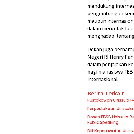
mendukung internasio
pengembangan kemit
maupun internasional
dalam mencetak lulus
menghadapi tantanga
Dekan juga berhara
Negeri RI Henry Paha
dalam penjajakan k
bagi mahasiswa FEB
internasional.
Berita Terkait
Pustakawan Unissula Ra
Perpustakaan Unissula 
Dosen FBSB Unissula B
Public Speaking
DIII Keperawatan Unis