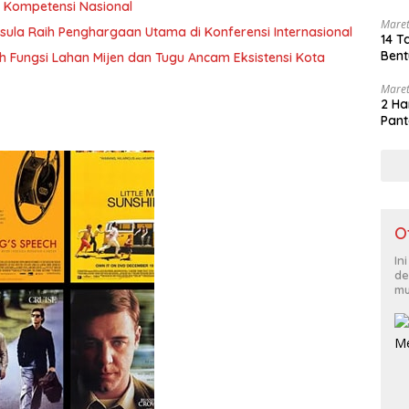
i Kompetensi Nasional
Maret
sula Raih Penghargaan Utama di Konferensi Internasional
14 T
Bent
Alih Fungsi Lahan Mijen dan Tugu Ancam Eksistensi Kota
Maret
2 Ha
Pant
O
In
de
mu