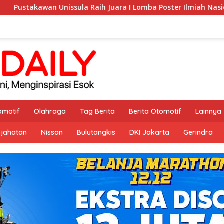
 Raih Juara I Lomba Poster Ilmiah Nasional di KPDI XVII
omotif
Olahraga
Tag Berita
Berita Otomotif
Lainnya
ejahatan
Nissan
Bulutangkis
DKI Jakarta
Gerindra