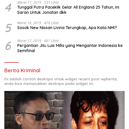
4
Maret 17, 2019
531 Lihat
Tunggal Putra Paceklik Gelar All England 25 Tahun, Ini
Saran Untuk Jonatan dkk
5
Maret 16, 2019
478 Lihat
Sosok New Nissan Livina Terungkap, Apa Kata NMI?
6
Maret 17, 2019
461 Lihat
Pergantian Jitu Luis Milla yang Mengantar Indonesia ke
Semifinal
Berita Kriminal
Ini adalah contoh deskripsi untuk widget recent post wpberita,
anda bisa memasukkan deskripsi pada widget ini.