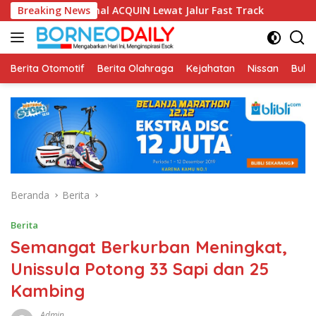
Langsung
ional ACQUIN Lewat Jalur Fast Track
Breaking News
Fikom Unisba Silat
ke
konten
Berita Otomotif
Berita Olahraga
Kejahatan
Nissan
Bulut
Beranda
Berita
Berita
Semangat Berkurban Meningkat,
Unissula Potong 33 Sapi dan 25
Kambing
Admin