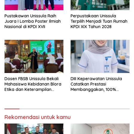
Pustakawan Unissula Raih
Perpustakaan Unissula
Juara I Lomba Poster Ilmiah
Terpilih Menjadi Tuan Rumah
Nasional di KPDI XVII
KPDI XIX Tahun 2028
Dosen FBSB Unissula Bekali
DIII Keperawatan Unissula
Mahasiswa Kebidanan Blora
Catatkan Prestasi
Etika dan Keterampilan
Membanggakan, 100%
Public Speaking
Mahasiswanya Lulus Uji
Kompetensi Nasional
Rekomendasi untuk kamu