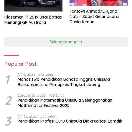
Tontowi Ahmad/Liliyana
Natsir Sabet Gelar Juara
Klasemen F1 2019 Usai Bottas
Dunia Kedua
Menangi GP Australia
Selengkapnya
Popular Post
1
Juli 4, 2025
972 Lihat
Mahasiswa Pendidikan Bahasa Inggris Unissula
Berkompetisi di Pilmapres Tingkat Jateng
2
Oktober 22, 2025
736 Lihat
Pendidikan Matematika Unissula Selenggarakan
Mathematics Festival 2025
3
Juli 15, 2025
560 Lihat
Pendidikan Profesi Guru Unissula Diakreditasi Lamdik