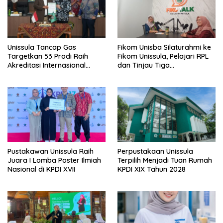
Unissula Tancap Gas
Fikom Unisba Silaturahmi ke
Targetkan 53 Prodi Raih
Fikom Unissula, Pelajari RPL
Akreditasi Internasional
dan Tinjau Tiga
ACQUIN Lewat Jalur Fast
Laboratorium Unggulan
Track
Pustakawan Unissula Raih
Perpustakaan Unissula
Juara I Lomba Poster Ilmiah
Terpilih Menjadi Tuan Rumah
Nasional di KPDI XVII
KPDI XIX Tahun 2028