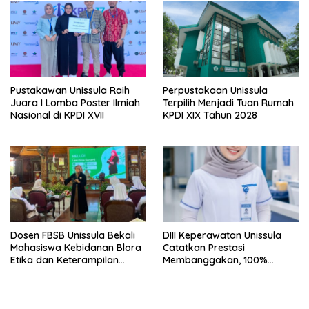
Pustakawan Unissula Raih
Perpustakaan Unissula
Juara I Lomba Poster Ilmiah
Terpilih Menjadi Tuan Rumah
Nasional di KPDI XVII
KPDI XIX Tahun 2028
Dosen FBSB Unissula Bekali
DIII Keperawatan Unissula
Mahasiswa Kebidanan Blora
Catatkan Prestasi
Etika dan Keterampilan
Membanggakan, 100%
Public Speaking
Mahasiswanya Lulus Uji
Kompetensi Nasional