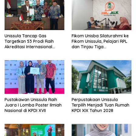
Unissula Tancap Gas
Fikom Unisba Silaturahmi ke
Targetkan 53 Prodi Raih
Fikom Unissula, Pelajari RPL
Akreditasi Internasional
dan Tinjau Tiga
ACQUIN Lewat Jalur Fast
Laboratorium Unggulan
Track
Pustakawan Unissula Raih
Perpustakaan Unissula
Juara I Lomba Poster Ilmiah
Terpilih Menjadi Tuan Rumah
Nasional di KPDI XVII
KPDI XIX Tahun 2028