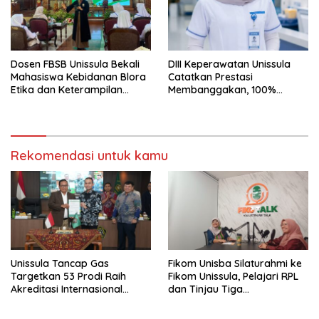
Dosen FBSB Unissula Bekali
DIII Keperawatan Unissula
Mahasiswa Kebidanan Blora
Catatkan Prestasi
Etika dan Keterampilan
Membanggakan, 100%
Public Speaking
Mahasiswanya Lulus Uji
Kompetensi Nasional
Rekomendasi untuk kamu
Unissula Tancap Gas
Fikom Unisba Silaturahmi ke
Targetkan 53 Prodi Raih
Fikom Unissula, Pelajari RPL
Akreditasi Internasional
dan Tinjau Tiga
ACQUIN Lewat Jalur Fast
Laboratorium Unggulan
Track