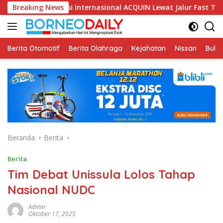
Langsung
editasi Internasional ACQUIN Lewat Jalur Fast Track
Breaking News
Fi
ke
konten
Berita Otomotif
Berita Olahraga
Kejahatan
Nissan
Bulut
Beranda
Berita
Berita
Tim Debat Unissula Lolos Tahap
Nasional NUDC
Admin
Oktober 17, 2025