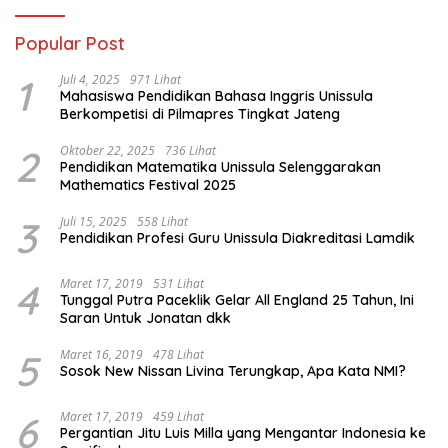
Popular Post
1
Juli 4, 2025
971 Lihat
Mahasiswa Pendidikan Bahasa Inggris Unissula
Berkompetisi di Pilmapres Tingkat Jateng
2
Oktober 22, 2025
736 Lihat
Pendidikan Matematika Unissula Selenggarakan
Mathematics Festival 2025
3
Juli 15, 2025
558 Lihat
Pendidikan Profesi Guru Unissula Diakreditasi Lamdik
4
Maret 17, 2019
531 Lihat
Tunggal Putra Paceklik Gelar All England 25 Tahun, Ini
Saran Untuk Jonatan dkk
5
Maret 16, 2019
478 Lihat
Sosok New Nissan Livina Terungkap, Apa Kata NMI?
6
Maret 17, 2019
459 Lihat
Pergantian Jitu Luis Milla yang Mengantar Indonesia ke