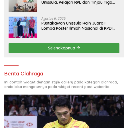
Unissula, Pelajari RPL dan Tinjau Tiga
Laboratorium Unggulan
Agustus 6, 2026
Pustakawan Unissula Raih Juara I
Lomba Poster Ilmiah Nasional di KPDI
XVII
Selengkapnya
Berita Olahraga
Ini contoh widget dengan style gallery pada kategori olahraga,
anda bisa mengaturnya pada widget recent post wpberita.