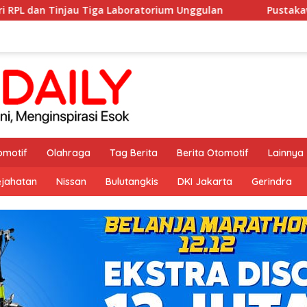
Laboratorium Unggulan
Pustakawan Unissula Raih Juara I
omotif
Olahraga
Tag Berita
Berita Otomotif
Lainnya
ejahatan
Nissan
Bulutangkis
DKI Jakarta
Gerindra