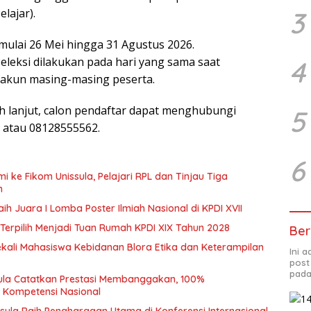
elajar).
3
mulai 26 Mei hingga 31 Agustus 2026.
leksi dilakukan pada hari yang sama saat
4
 akun masing-masing peserta.
ih lanjut, calon pendaftar dapat menghubungi
5
 atau 08128555562.
6
i ke Fikom Unissula, Pelajari RPL dan Tinjau Tiga
n
ih Juara I Lomba Poster Ilmiah Nasional di KPDI XVII
Terpilih Menjadi Tuan Rumah KPDI XIX Tahun 2028
Ber
ekali Mahasiswa Kebidanan Blora Etika dan Keterampilan
Ini 
post
pada
sula Catatkan Prestasi Membanggakan, 100%
i Kompetensi Nasional
sula Raih Penghargaan Utama di Konferensi Internasional