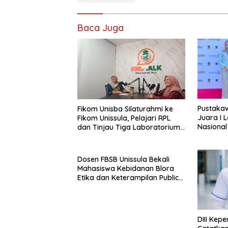
Baca Juga
Pustakaw
Fikom Unisba Silaturahmi ke
Juara I 
Fikom Unissula, Pelajari RPL
Nasional 
dan Tinjau Tiga Laboratorium
Unggulan
Dosen FBSB Unissula Bekali
Mahasiswa Kebidanan Blora
Etika dan Keterampilan Public
Speaking
DIII Kep