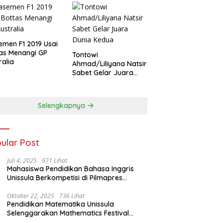
emen F1 2019 Usai
as Menangi GP
Tontowi
ralia
Ahmad/Liliyana Natsir
Sabet Gelar Juara
Dunia Kedua
Selengkapnya
ular Post
Juli 4, 2025
971 Lihat
Mahasiswa Pendidikan Bahasa Inggris
Unissula Berkompetisi di Pilmapres
Tingkat Jateng
Oktober 22, 2025
736 Lihat
Pendidikan Matematika Unissula
Selenggarakan Mathematics Festival
2025