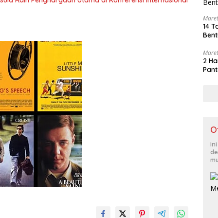
Maret
14 T
Bent
Maret
2 Ha
Pant
O
In
de
mu