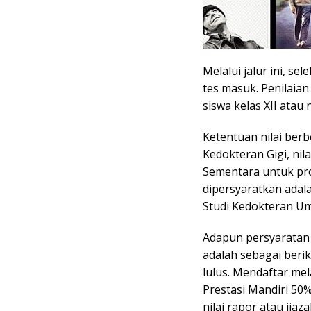
Melalui jalur ini, s
tes masuk. Penilaian
siswa kelas XII atau 
Ketentuan nilai ber
Kedokteran Gigi, nil
Sementara untuk prog
dipersyaratkan adal
Studi Kedokteran U
Adapun persyaratan 
adalah sebagai beri
lulus. Mendaftar mel
Prestasi Mandiri 50
nilai rapor atau ija