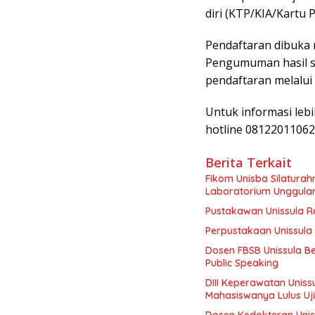
diri (KTP/KIA/Kartu P
Pendaftaran dibuka 
Pengumuman hasil se
pendaftaran melalui
Untuk informasi leb
hotline 08122011062
Berita Terkait
Fikom Unisba Silaturahm
Laboratorium Unggula
Pustakawan Unissula Ra
Perpustakaan Unissula 
Dosen FBSB Unissula B
Public Speaking
DIII Keperawatan Unis
Mahasiswanya Lulus Uj
Dosen Kedokteran Unis