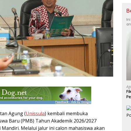
B
In
an
Ag
Fi
Pe
U
ltan Agung (
Unissula
) kembali membuka
swa Baru (PMB) Tahun Akademik 2026/2027
i Mandiri. Melalui jalur ini calon mahasiswa akan