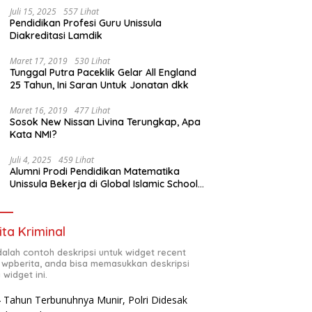
Juli 15, 2025
557 Lihat
Pendidikan Profesi Guru Unissula
Diakreditasi Lamdik
Maret 17, 2019
530 Lihat
Tunggal Putra Paceklik Gelar All England
25 Tahun, Ini Saran Untuk Jonatan dkk
Maret 16, 2019
477 Lihat
Sosok New Nissan Livina Terungkap, Apa
Kata NMI?
Juli 4, 2025
459 Lihat
Alumni Prodi Pendidikan Matematika
Unissula Bekerja di Global Islamic School
Yogyakarta
ita Kriminal
adalah contoh deskripsi untuk widget recent
 wpberita, anda bisa memasukkan deskripsi
 widget ini.