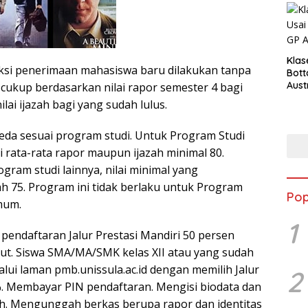
Klas
eleksi penerimaan mahasiswa baru dilakukan tanpa
Bott
Aust
 cukup berdasarkan nilai rapor semester 4 bagi
nilai ijazah bagi yang sudah lulus.
beda sesuai program studi. Untuk Program Studi
ai rata-rata rapor maupun ijazah minimal 80.
ram studi lainnya, nilai minimal yang
ah 75. Program ini tidak berlaku untuk Program
Pop
mum.
1
pendaftaran Jalur Prestasi Mandiri 50 persen
kut. Siswa SMA/MA/SMK kelas XII atau yang sudah
alui laman pmb.unissula.ac.id dengan memilih Jalur
2
%. Membayar PIN pendaftaran. Mengisi biodata dan
zah. Mengunggah berkas berupa rapor dan identitas