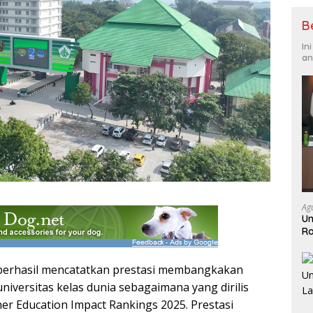
B
In
an
Ag
Un
Ra
Ja
erhasil mencatatkan prestasi membangkakan
iversitas kelas dunia sebagaimana yang dirilis
er Education Impact Rankings 2025. Prestasi