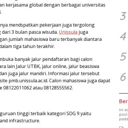
 kerjasama global dengan berbagai universitas
3
.
nya mendspatkan pekerjaan juga tergolong
 dari 3 bulan pasca wisuda.
Unissula
juga
4
an jumlah mahasiswa baru terbanyak diantara
alam tiga tahun terakhir.
5
buka banyak jalur pendaftaran bagi calon
a lain Jalur UTBK, jalur online, jalur beasiswa
6
dan juga jalur mandiri. Informasi jalur tersebut
site pmb.unissula.ac.id. Calon mahasiswa juga dapat
e 08122011062 atau 08128555562.
Ber
Ini 
guruan tinggi terbaik kategori SDG 9 yaitu
post
pada
and infrastructure.