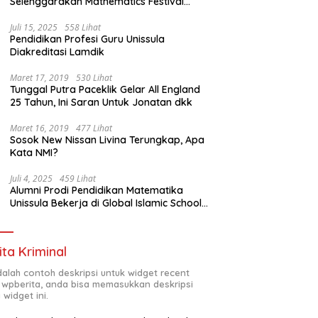
Selenggarakan Mathematics Festival
2025
Juli 15, 2025
558 Lihat
Pendidikan Profesi Guru Unissula
Diakreditasi Lamdik
Maret 17, 2019
530 Lihat
Tunggal Putra Paceklik Gelar All England
25 Tahun, Ini Saran Untuk Jonatan dkk
Maret 16, 2019
477 Lihat
Sosok New Nissan Livina Terungkap, Apa
Kata NMI?
Juli 4, 2025
459 Lihat
Alumni Prodi Pendidikan Matematika
Unissula Bekerja di Global Islamic School
Yogyakarta
ita Kriminal
adalah contoh deskripsi untuk widget recent
 wpberita, anda bisa memasukkan deskripsi
 widget ini.