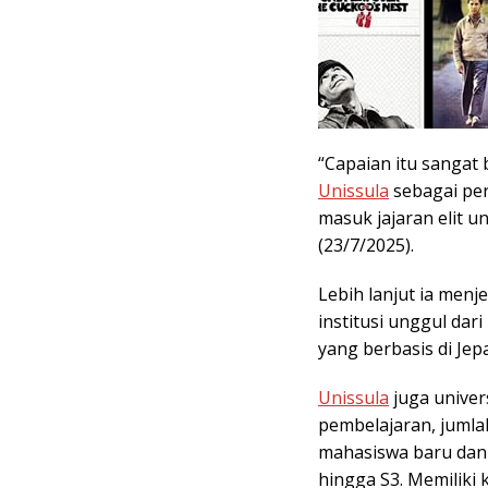
“Capaian itu sangat
Unissula
sebagai per
masuk jajaran elit u
(23/7/2025).
Lebih lanjut ia menje
institusi unggul dar
yang berbasis di Jep
Unissula
juga univer
pembelajaran, jumlah
mahasiswa baru dan 
hingga S3. Memiliki 