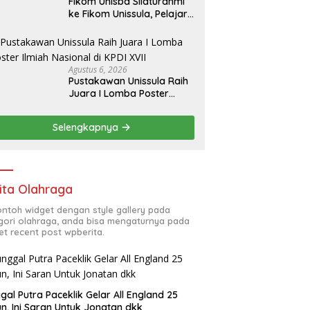
Fikom Unisba Silaturahmi
ke Fikom Unissula, Pelajari
RPL dan Tinjau Tiga
Laboratorium Unggulan
Agustus 6, 2026
Pustakawan Unissula Raih
Juara I Lomba Poster
Ilmiah Nasional di KPDI XVII
Selengkapnya
ita Olahraga
contoh widget dengan style gallery pada
gori olahraga, anda bisa mengaturnya pada
et recent post wpberita.
gal Putra Paceklik Gelar All England 25
n, Ini Saran Untuk Jonatan dkk