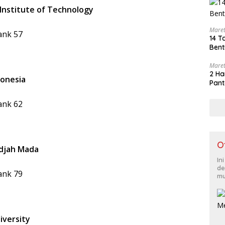
Institute of Technology
Maret
ank 57
14 T
Bent
Maret
2 Ha
donesia
Pant
ank 62
O
adjah Mada
In
de
ank 79
mu
iversity