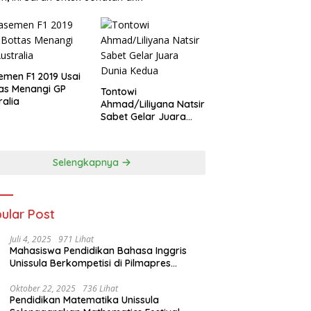
emen F1 2019 Usai
as Menangi GP
Tontowi
ralia
Ahmad/Liliyana Natsir
Sabet Gelar Juara
Dunia Kedua
Selengkapnya
ular Post
Juli 4, 2025
971 Lihat
Mahasiswa Pendidikan Bahasa Inggris
Unissula Berkompetisi di Pilmapres
Tingkat Jateng
Oktober 22, 2025
736 Lihat
Pendidikan Matematika Unissula