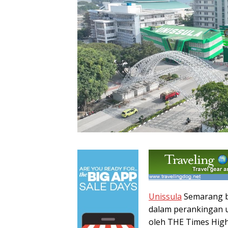
Unissula
Semarang b
dalam perankingan un
oleh THE Times High