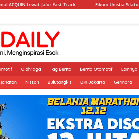
lur Fast Track
Fikom Unisba Silaturahmi ke Fikom Uniss
omotif
Olahraga
Tag Berita
Berita Otomotif
Lainnya
ejahatan
Nissan
Bulutangkis
DKI Jakarta
Gerindra