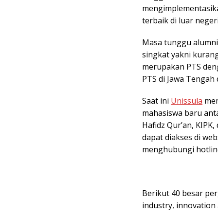
mengimplementasikan
terbaik di luar negeri
Masa tunggu alumni
singkat yakni kurang
merupakan PTS deng
PTS di Jawa Tengah d
Saat ini
Unissula
mem
mahasiswa baru antar
Hafidz Qur’an, KIPK, 
dapat diakses di web
menghubungi hotlin
Berikut 40 besar per
industry, innovation 