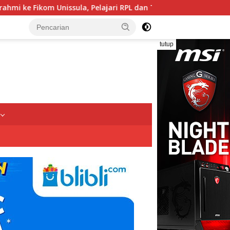
ula, Pelajari RPL dan Tinjau Tiga Laboratorium Unggulan
tutup