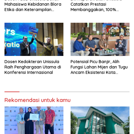
Mahasiswa Kebidanan Blora
Catatkan Prestasi
Etika dan Keterampilan
Membanggakan, 100%
Public Speaking
Mahasiswanya Lulus Uji
Kompetensi Nasional
Dosen Kedokteran Unissula
Potensial Picu Banjir, Alih
Raih Penghargaan Utama di
Fungsi Lahan Mijen dan Tugu
Konferensi Internasional
Ancam Eksistensi Kota
Semarang
Rekomendasi untuk kamu