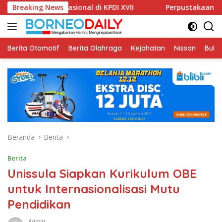
Langsung
Nasional di KPDI XVII
Breaking News
Perpustakaan Unissula Terpilih 
ke
konten
Berita Otomotif
Berita Olahraga
Kejahatan
Nissan
Bulut
Beranda
Berita
Berita
Unissula Siapkan Kurikulum OBE
untuk Internasionalisasi Mutu
Pendidikan
Admin