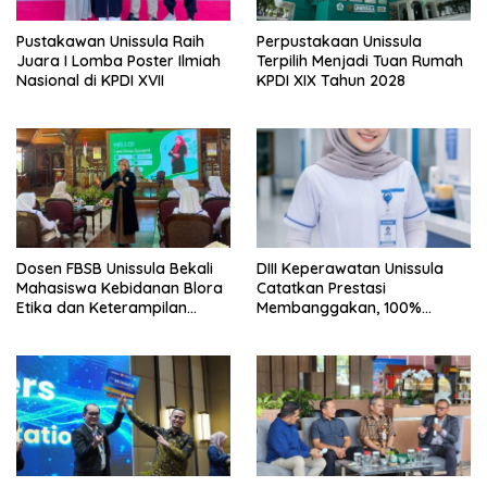
Pustakawan Unissula Raih
Perpustakaan Unissula
Juara I Lomba Poster Ilmiah
Terpilih Menjadi Tuan Rumah
Nasional di KPDI XVII
KPDI XIX Tahun 2028
Dosen FBSB Unissula Bekali
DIII Keperawatan Unissula
Mahasiswa Kebidanan Blora
Catatkan Prestasi
Etika dan Keterampilan
Membanggakan, 100%
Public Speaking
Mahasiswanya Lulus Uji
Kompetensi Nasional