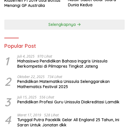
Klasemen F1 2019 Usai Bottas
Dunia Kedua
Menangi GP Australia
Selengkapnya
Popular Post
1
Juli 4, 2025
970 Lihat
Mahasiswa Pendidikan Bahasa Inggris Unissula
Berkompetisi di Pilmapres Tingkat Jateng
2
Oktober 22, 2025
734 Lihat
Pendidikan Matematika Unissula Selenggarakan
Mathematics Festival 2025
3
Juli 15, 2025
556 Lihat
Pendidikan Profesi Guru Unissula Diakreditasi Lamdik
4
Maret 17, 2019
528 Lihat
Tunggal Putra Paceklik Gelar All England 25 Tahun, Ini
Saran Untuk Jonatan dkk