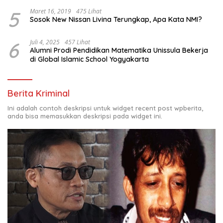
5
Maret 16, 2019
475 Lihat
Sosok New Nissan Livina Terungkap, Apa Kata NMI?
6
Juli 4, 2025
457 Lihat
Alumni Prodi Pendidikan Matematika Unissula Bekerja
di Global Islamic School Yogyakarta
Berita Kriminal
Ini adalah contoh deskripsi untuk widget recent post wpberita,
anda bisa memasukkan deskripsi pada widget ini.