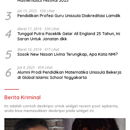
Mathematics Festival 2025
3
Juli 15, 2025
558 Lihat
Pendidikan Profesi Guru Unissula Diakreditasi Lamdik
4
Maret 17, 2019
530 Lihat
Tunggal Putra Paceklik Gelar All England 25 Tahun, Ini
Saran Untuk Jonatan dkk
5
Maret 16, 2019
477 Lihat
Sosok New Nissan Livina Terungkap, Apa Kata NMI?
6
Juli 4, 2025
459 Lihat
Alumni Prodi Pendidikan Matematika Unissula Bekerja
di Global Islamic School Yogyakarta
Berita Kriminal
Ini adalah contoh deskripsi untuk widget recent post wpberita,
anda bisa memasukkan deskripsi pada widget ini.