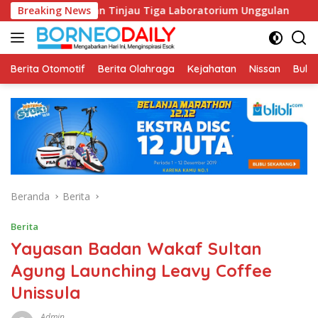
Langsung
i RPL dan Tinjau Tiga Laboratorium Unggulan
Breaking News
Pustakawan
ke
konten
Berita Otomotif
Berita Olahraga
Kejahatan
Nissan
Bulut
Beranda
Berita
Berita
Yayasan Badan Wakaf Sultan
Agung Launching Leavy Coffee
Unissula
Admin