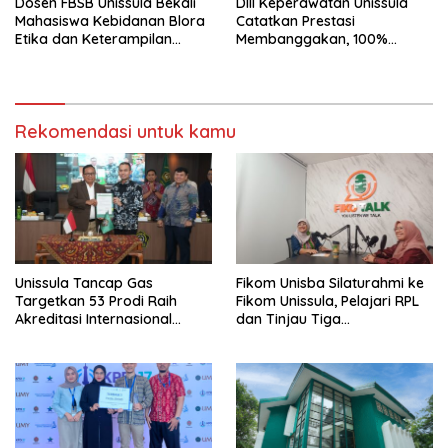
Dosen FBSB Unissula Bekali
DIII Keperawatan Unissula
Mahasiswa Kebidanan Blora
Catatkan Prestasi
Etika dan Keterampilan
Membanggakan, 100%
Public Speaking
Mahasiswanya Lulus Uji
Kompetensi Nasional
Rekomendasi untuk kamu
Unissula Tancap Gas
Fikom Unisba Silaturahmi ke
Targetkan 53 Prodi Raih
Fikom Unissula, Pelajari RPL
Akreditasi Internasional
dan Tinjau Tiga
ACQUIN Lewat Jalur Fast
Laboratorium Unggulan
Track