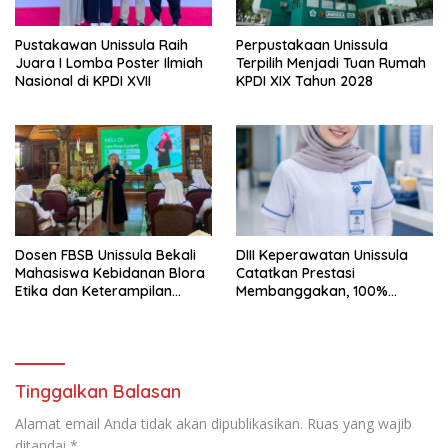
Pustakawan Unissula Raih
Perpustakaan Unissula
Juara I Lomba Poster Ilmiah
Terpilih Menjadi Tuan Rumah
Nasional di KPDI XVII
KPDI XIX Tahun 2028
Dosen FBSB Unissula Bekali
DIII Keperawatan Unissula
Mahasiswa Kebidanan Blora
Catatkan Prestasi
Etika dan Keterampilan
Membanggakan, 100%
Public Speaking
Mahasiswanya Lulus Uji
Kompetensi Nasional
Tinggalkan Balasan
Alamat email Anda tidak akan dipublikasikan.
Ruas yang wajib
ditandai
*