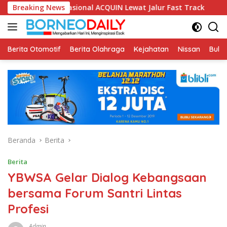
Langsung
asional ACQUIN Lewat Jalur Fast Track
Breaking News
Fikom Unisba Sil
ke
konten
Berita Otomotif
Berita Olahraga
Kejahatan
Nissan
Bulut
Beranda
Berita
Berita
YBWSA Gelar Dialog Kebangsaan
bersama Forum Santri Lintas
Profesi
Admin