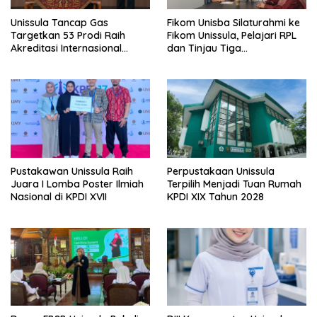
Unissula Tancap Gas
Fikom Unisba Silaturahmi ke
Targetkan 53 Prodi Raih
Fikom Unissula, Pelajari RPL
Akreditasi Internasional
dan Tinjau Tiga
ACQUIN Lewat Jalur Fast
Laboratorium Unggulan
Track
Pustakawan Unissula Raih
Perpustakaan Unissula
Juara I Lomba Poster Ilmiah
Terpilih Menjadi Tuan Rumah
Nasional di KPDI XVII
KPDI XIX Tahun 2028