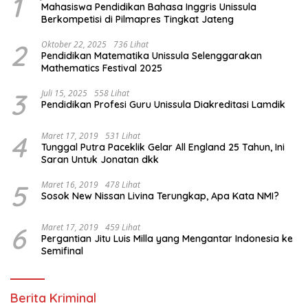
1
Mahasiswa Pendidikan Bahasa Inggris Unissula
Berkompetisi di Pilmapres Tingkat Jateng
2
Oktober 22, 2025
736 Lihat
Pendidikan Matematika Unissula Selenggarakan
Mathematics Festival 2025
3
Juli 15, 2025
558 Lihat
Pendidikan Profesi Guru Unissula Diakreditasi Lamdik
4
Maret 17, 2019
531 Lihat
Tunggal Putra Paceklik Gelar All England 25 Tahun, Ini
Saran Untuk Jonatan dkk
5
Maret 16, 2019
478 Lihat
Sosok New Nissan Livina Terungkap, Apa Kata NMI?
6
Maret 17, 2019
459 Lihat
Pergantian Jitu Luis Milla yang Mengantar Indonesia ke
Semifinal
Berita Kriminal