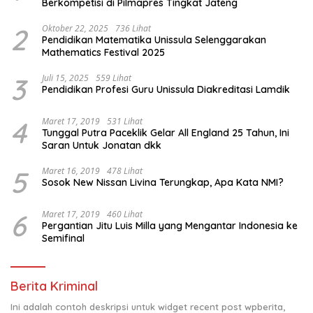
Berkompetisi di Pilmapres Tingkat Jateng
2
Oktober 22, 2025
736 Lihat
Pendidikan Matematika Unissula Selenggarakan
Mathematics Festival 2025
3
Juli 15, 2025
559 Lihat
Pendidikan Profesi Guru Unissula Diakreditasi Lamdik
4
Maret 17, 2019
531 Lihat
Tunggal Putra Paceklik Gelar All England 25 Tahun, Ini
Saran Untuk Jonatan dkk
5
Maret 16, 2019
478 Lihat
Sosok New Nissan Livina Terungkap, Apa Kata NMI?
6
Maret 17, 2019
460 Lihat
Pergantian Jitu Luis Milla yang Mengantar Indonesia ke
Semifinal
Berita Kriminal
Ini adalah contoh deskripsi untuk widget recent post wpberita,