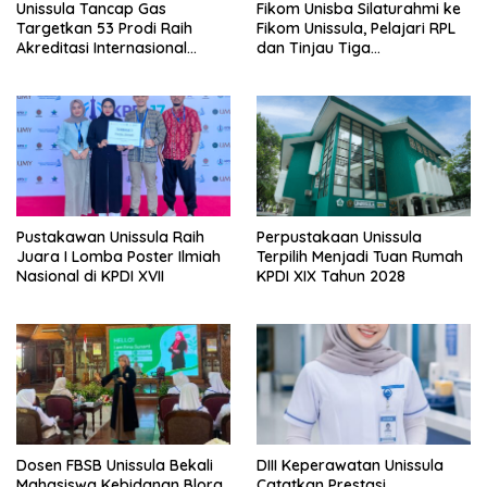
Unissula Tancap Gas
Fikom Unisba Silaturahmi ke
Targetkan 53 Prodi Raih
Fikom Unissula, Pelajari RPL
Akreditasi Internasional
dan Tinjau Tiga
ACQUIN Lewat Jalur Fast
Laboratorium Unggulan
Track
Pustakawan Unissula Raih
Perpustakaan Unissula
Juara I Lomba Poster Ilmiah
Terpilih Menjadi Tuan Rumah
Nasional di KPDI XVII
KPDI XIX Tahun 2028
Dosen FBSB Unissula Bekali
DIII Keperawatan Unissula
Mahasiswa Kebidanan Blora
Catatkan Prestasi