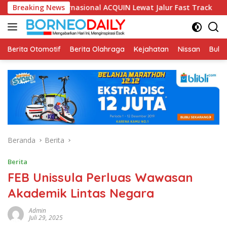
Langsung
nternasional ACQUIN Lewat Jalur Fast Track
Breaking News
Fikom Unisb
ke
konten
Berita Otomotif
Berita Olahraga
Kejahatan
Nissan
Bulut
Beranda
Berita
Berita
FEB Unissula Perluas Wawasan
Akademik Lintas Negara
Admin
Juli 29, 2025