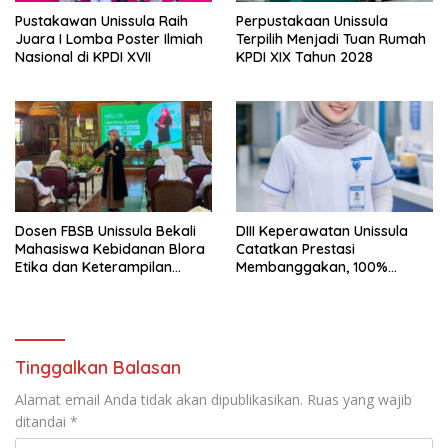
Pustakawan Unissula Raih
Perpustakaan Unissula
Juara I Lomba Poster Ilmiah
Terpilih Menjadi Tuan Rumah
Nasional di KPDI XVII
KPDI XIX Tahun 2028
Dosen FBSB Unissula Bekali
DIII Keperawatan Unissula
Mahasiswa Kebidanan Blora
Catatkan Prestasi
Etika dan Keterampilan
Membanggakan, 100%
Public Speaking
Mahasiswanya Lulus Uji
Kompetensi Nasional
Tinggalkan Balasan
Alamat email Anda tidak akan dipublikasikan.
Ruas yang wajib
ditandai
*