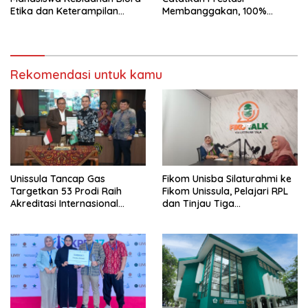
Etika dan Keterampilan
Membanggakan, 100%
Public Speaking
Mahasiswanya Lulus Uji
Kompetensi Nasional
Rekomendasi untuk kamu
Unissula Tancap Gas
Fikom Unisba Silaturahmi ke
Targetkan 53 Prodi Raih
Fikom Unissula, Pelajari RPL
Akreditasi Internasional
dan Tinjau Tiga
ACQUIN Lewat Jalur Fast
Laboratorium Unggulan
Track