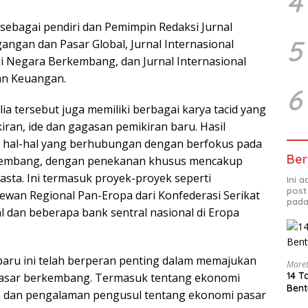
4
 sebagai pendiri dan Pemimpin Redaksi Jurnal
5
angan dan Pasar Global, Jurnal Internasional
i Negara Berkembang, dan Jurnal Internasional
an Keuangan.
6
alia tersebut juga memiliki berbagai karya tacid yang
kiran, ide dan gagasan pemikiran baru. Hasil
it hal-hal yang berhubungan dengan berfokus pada
Ber
kembang, dengan penekanan khusus mencakup
asta. Ini termasuk proyek-proyek seperti
Ini 
post
ewan Regional Pan-Eropa dari Konfederasi Serikat
pada
l dan beberapa bank sentral nasional di Eropa
aru ini telah berperan penting dalam memajukan
Maret
14 T
 pasar berkembang. Termasuk tentang ekonomi
Bent
an dan pengalaman pengusul tentang ekonomi pasar