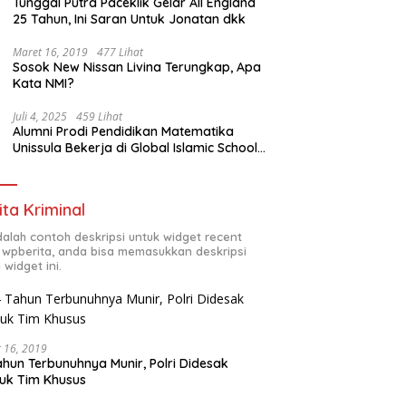
Tunggal Putra Paceklik Gelar All England
25 Tahun, Ini Saran Untuk Jonatan dkk
Maret 16, 2019
477 Lihat
Sosok New Nissan Livina Terungkap, Apa
Kata NMI?
Juli 4, 2025
459 Lihat
Alumni Prodi Pendidikan Matematika
Unissula Bekerja di Global Islamic School
Yogyakarta
ita Kriminal
adalah contoh deskripsi untuk widget recent
 wpberita, anda bisa memasukkan deskripsi
 widget ini.
 16, 2019
ahun Terbunuhnya Munir, Polri Didesak
uk Tim Khusus