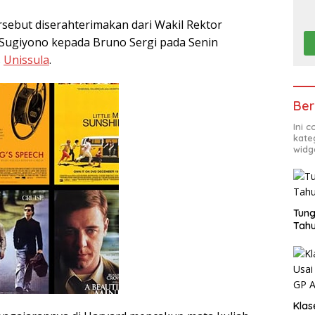
rsebut diserahterimakan dari Wakil Rektor
 Sugiyono kepada Bruno Sergi pada Senin
s
Unissula
.
Ber
Ini 
kate
widg
Tung
Tahu
Klas