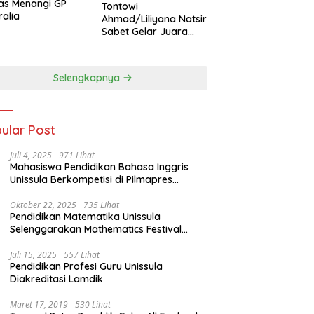
as Menangi GP
Tontowi
ralia
Ahmad/Liliyana Natsir
Sabet Gelar Juara
Dunia Kedua
Selengkapnya
ular Post
Juli 4, 2025
971 Lihat
Mahasiswa Pendidikan Bahasa Inggris
Unissula Berkompetisi di Pilmapres
Tingkat Jateng
Oktober 22, 2025
735 Lihat
Pendidikan Matematika Unissula
Selenggarakan Mathematics Festival
2025
Juli 15, 2025
557 Lihat
Pendidikan Profesi Guru Unissula
Diakreditasi Lamdik
Maret 17, 2019
530 Lihat