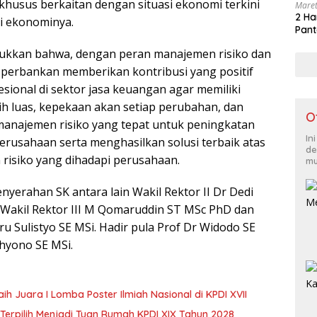
husus berkaitan dengan situasi ekonomi terkini
Maret
2 Ha
gi ekonominya.
Pant
kkan bahwa, dengan peran manajemen risiko dan
g perbankan memberikan kontribusi yang positif
esional di sektor jasa keuangan agar memiliki
h luas, kepekaan akan setiap perubahan, dan
O
najemen risiko yang tepat untuk peningkatan
In
perusahaan serta menghasilkan solusi terbaik atas
de
risiko yang dihadapi perusahaan.
mu
nyerahan SK antara lain Wakil Rektor II Dr Dedi
, Wakil Rektor III M Qomaruddin ST MSc PhD dan
u Sulistyo SE MSi. Hadir pula Prof Dr Widodo SE
hyono SE MSi.
ih Juara I Lomba Poster Ilmiah Nasional di KPDI XVII
Terpilih Menjadi Tuan Rumah KPDI XIX Tahun 2028