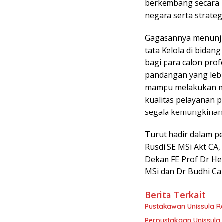
berkembang secara k
negara serta strate
Gagasannya menunju
tata Kelola di bidan
bagi para calon prof
pandangan yang lebi
mampu melakukan ma
kualitas pelayanan 
segala kemungkinan 
Turut hadir dalam pe
Rusdi SE MSi Akt CA
Dekan FE Prof Dr Her
MSi dan Dr Budhi Ca
Berita Terkait
Pustakawan Unissula Ra
Perpustakaan Unissula 