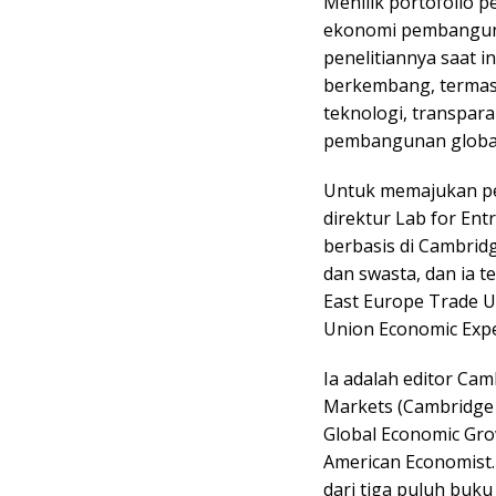
Menilik portofolio 
ekonomi pembangun
penelitiannya saat i
berkembang, termas
teknologi, transpara
pembangunan globa
Untuk memajukan pen
direktur Lab for En
berbasis di Cambrid
dan swasta, dan ia 
East Europe Trade U
Union Economic Expe
Ia adalah editor Ca
Markets (Cambridge 
Global Economic Grow
American Economist. 
dari tiga puluh buku