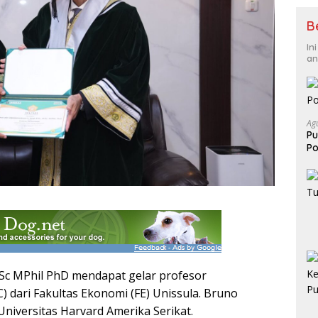
B
In
an
Ag
Pu
Po
Sc MPhil PhD mendapat gelar profesor
 dari Fakultas Ekonomi (FE) Unissula. Bruno
 Universitas Harvard Amerika Serikat.