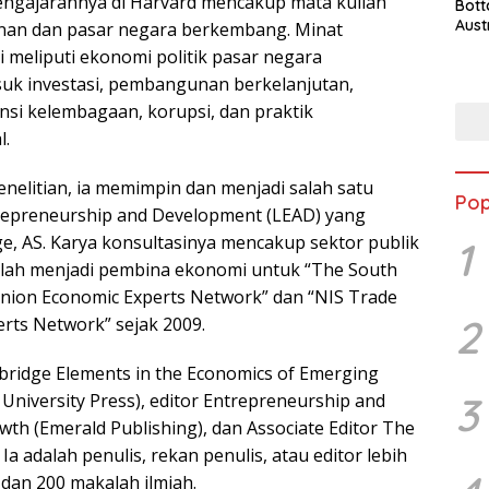
pengajarannya di Harvard mencakup mata kuliah
Bott
Aust
an dan pasar negara berkembang. Minat
ni meliputi ekonomi politik pasar negara
uk investasi, pembangunan berkelanjutan,
nsi kelembagaan, korupsi, dan praktik
l.
elitian, ia memimpin dan menjadi salah satu
Pop
trepreneurship and Development (LEAD) yang
ge, AS. Karya konsultasinya mencakup sektor publik
1
telah menjadi pembina ekonomi untuk “The South
nion Economic Experts Network” dan “NIS Trade
2
rts Network” sejak 2009.
mbridge Elements in the Economics of Emerging
3
University Press), editor Entrepreneurship and
th (Emerald Publishing), dan Associate Editor The
Ia adalah penulis, rekan penulis, atau editor lebih
 dan 200 makalah ilmiah.