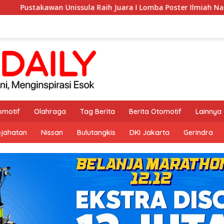
nissula Raih Juara I Lomba Poster Ilmiah Nasional di KPDI XVII
omotif
Olahraga
Tag Berita
Berita Otomotif
Lainnya
ejahatan
Nissan
Bulutangkis
DKI Jakarta
Gerindra