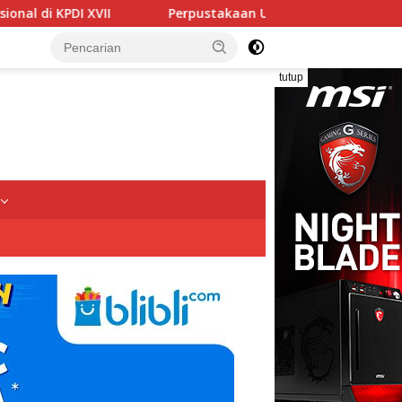
Perpustakaan Unissula Terpilih Menjadi Tuan Rumah K
tutup