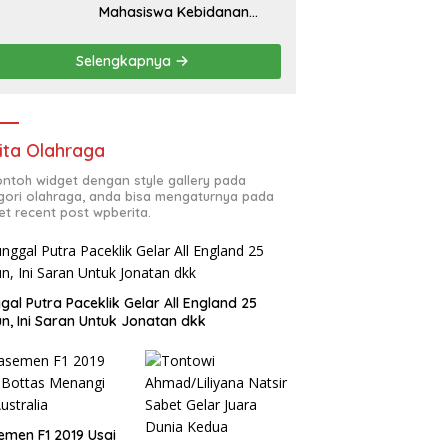
Mahasiswa Kebidanan
Blora Etika dan
Keterampilan Public
Selengkapnya
Speaking
ita Olahraga
contoh widget dengan style gallery pada
gori olahraga, anda bisa mengaturnya pada
et recent post wpberita.
gal Putra Paceklik Gelar All England 25
n, Ini Saran Untuk Jonatan dkk
emen F1 2019 Usai