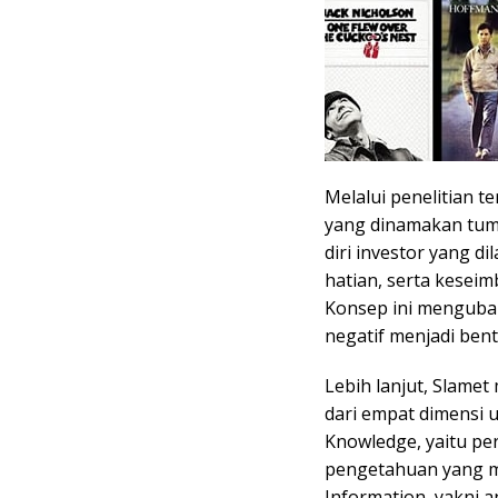
Melalui penelitian 
yang dinamakan tuma
diri investor yang d
hatian, serta keseim
Konsep ini mengubah
negatif menjadi bent
Lebih lanjut, Slame
dari empat dimensi 
Knowledge, yaitu pe
pengetahuan yang m
Information, yakni a