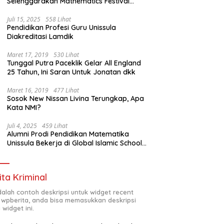
Selenggarakan Mathematics Festival
2025
Juli 15, 2025
558 Lihat
Pendidikan Profesi Guru Unissula
Diakreditasi Lamdik
Maret 17, 2019
530 Lihat
Tunggal Putra Paceklik Gelar All England
25 Tahun, Ini Saran Untuk Jonatan dkk
Maret 16, 2019
477 Lihat
Sosok New Nissan Livina Terungkap, Apa
Kata NMI?
Juli 4, 2025
459 Lihat
Alumni Prodi Pendidikan Matematika
Unissula Bekerja di Global Islamic School
Yogyakarta
ita Kriminal
adalah contoh deskripsi untuk widget recent
 wpberita, anda bisa memasukkan deskripsi
 widget ini.