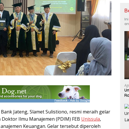
B
In
an
Ag
Un
Ra
Ja
h Bank Jateng, Slamet Sulistiono, resmi meraih gelar
m Doktor Ilmu Manajemen (PDIM) FEB
Unissula
,
anajemen Keuangan. Gelar tersebut diperoleh