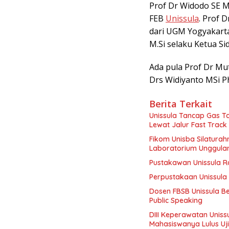
Prof Dr Widodo SE M
FEB
Unissula
. Prof 
dari UGM Yogyakarta.
M.Si selaku Ketua S
Ada pula Prof Dr Mu
Drs Widiyanto MSi P
Berita Terkait
Unissula Tancap Gas Ta
Lewat Jalur Fast Track
Fikom Unisba Silaturahm
Laboratorium Unggula
Pustakawan Unissula Ra
Perpustakaan Unissula 
Dosen FBSB Unissula B
Public Speaking
DIII Keperawatan Unis
Mahasiswanya Lulus Uj