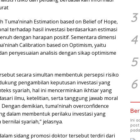
urat
3
ah Tuma’ninah Estimation based on Belief of Hope,
onal terhadap hasil investasi berdasarkan estimasi
4
penuh dengan harapan positif. Sementara dimensi
’ninah Calibration based on Optimism, yaitu
an penyesuaian analisis dengan sikap optimisme
5
rsebut secara simultan membentuk persepsi risiko
6
dukung pengambilan keputusan investasi yang
teks syariah, hal ini mencerminkan ikhtiar yang
sari ilmu, ketelitian, serta tanggung jawab moral
 Dengan demikian, tuma’ninah overconfidence
Ber
ing dalam membentuk perilaku investasi yang
Ini 
 bernilai syariah,” jelasnya.
post
pada
alam sidang promosi doktor tersebut terdiri dari