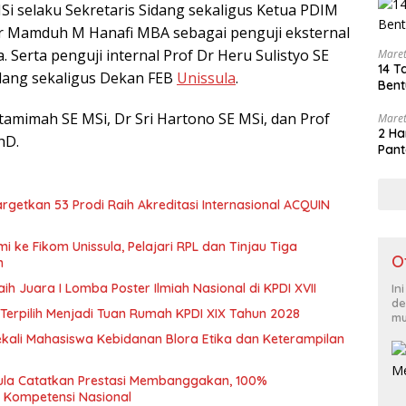
Si selaku Sekretaris Sidang sekaligus Ketua PDIM
Dr Mamduh M Hanafi MBA sebagai penguji eksternal
 Serta penguji internal Prof Dr Heru Sulistyo SE
Maret
14 T
idang sekaligus Dekan FEB
Unissula
.
Bent
tamimah SE MSi, Dr Sri Hartono SE MSi, dan Prof
Maret
2 Ha
hD.
Pant
rgetkan 53 Prodi Raih Akreditasi Internasional ACQUIN
i ke Fikom Unissula, Pelajari RPL dan Tinjau Tiga
O
n
ih Juara I Lomba Poster Ilmiah Nasional di KPDI XVII
In
de
Terpilih Menjadi Tuan Rumah KPDI XIX Tahun 2028
mu
ekali Mahasiswa Kebidanan Blora Etika dan Keterampilan
sula Catatkan Prestasi Membanggakan, 100%
i Kompetensi Nasional