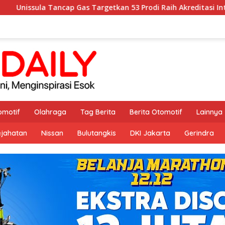
s Targetkan 53 Prodi Raih Akreditasi Internasional ACQUIN Lew
omotif
Olahraga
Tag Berita
Berita Otomotif
Lainnya
ejahatan
Nissan
Bulutangkis
DKI Jakarta
Gerindra