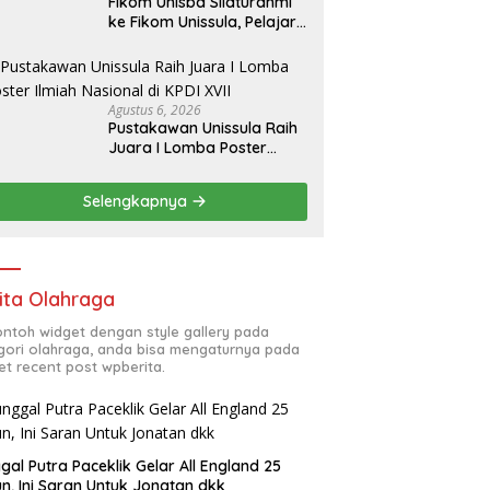
Fikom Unisba Silaturahmi
ke Fikom Unissula, Pelajari
RPL dan Tinjau Tiga
Laboratorium Unggulan
Agustus 6, 2026
Pustakawan Unissula Raih
Juara I Lomba Poster
Ilmiah Nasional di KPDI XVII
Selengkapnya
ita Olahraga
contoh widget dengan style gallery pada
gori olahraga, anda bisa mengaturnya pada
et recent post wpberita.
gal Putra Paceklik Gelar All England 25
n, Ini Saran Untuk Jonatan dkk