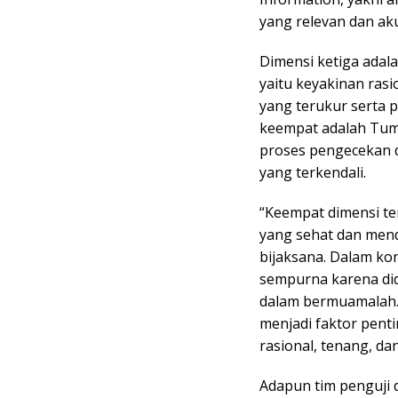
yang relevan dan ak
Dimensi ketiga adal
yaitu keyakinan rasi
yang terukur serta 
keempat adalah Tuma
proses pengecekan d
yang terkendali.
“Keempat dimensi te
yang sehat dan men
bijaksana. Dalam kon
sempurna karena dida
dalam bermuamalah.
menjadi faktor pent
rasional, tenang, dan
Adapun tim penguji d