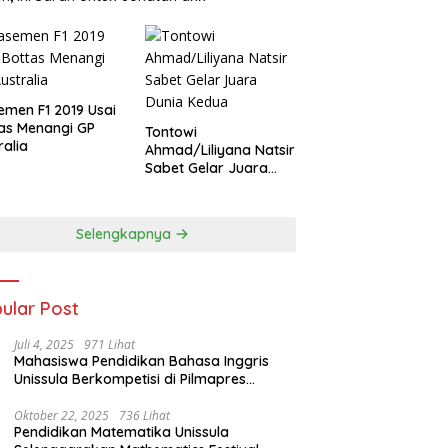
emen F1 2019 Usai
as Menangi GP
Tontowi
ralia
Ahmad/Liliyana Natsir
Sabet Gelar Juara
Dunia Kedua
Selengkapnya
ular Post
Juli 4, 2025
971 Lihat
Mahasiswa Pendidikan Bahasa Inggris
Unissula Berkompetisi di Pilmapres
Tingkat Jateng
Oktober 22, 2025
736 Lihat
Pendidikan Matematika Unissula