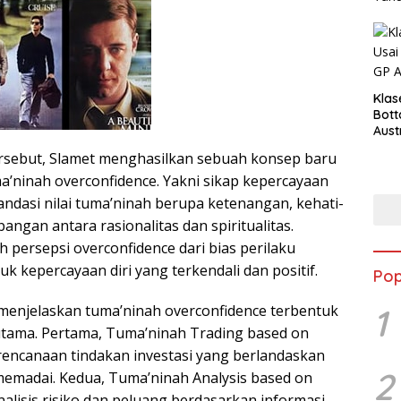
Klas
Bott
Aust
tersebut, Slamet menghasilkan sebuah konsep baru
’ninah overconfidence. Yakni sikap kepercayaan
ilandasi nilai tuma’ninah berupa ketenangan, kehati-
bangan antara rasionalitas dan spiritualitas.
 persepsi overconfidence dari bias perilaku
uk kepercayaan diri yang terkendali dan positif.
Pop
t menjelaskan tuma’ninah overconfidence terbentuk
1
utama. Pertama, Tuma’ninah Trading based on
rencanaan tindakan investasi yang berlandaskan
2
emadai. Kedua, Tuma’ninah Analysis based on
nalisis risiko dan peluang berdasarkan informasi