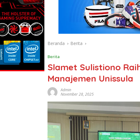
Beranda
Berita
Berita
Slamet Sulistiono Rai
Manajemen Unissula
Admin
November 28, 2025